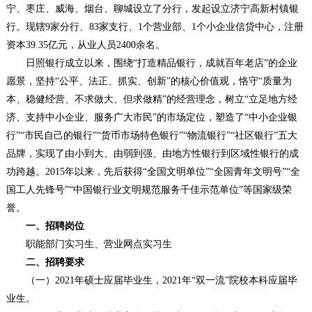
宁、枣庄、威海、烟台、聊城设立了分行，发起设立济宁高新村镇银
行。现辖9家分行、83家支行、1个营业部、1个小企业信贷中心，注册
资本39.35亿元，从业人员2400余名。
日照银行成立以来，围绕“打造精品银行，成就百年老店”的企业
愿景，坚持“公平、法正、抓实、创新”的核心价值观，恪守“质量为
本、稳健经营、不求做大、但求做精”的经营理念，树立“立足地方经
济、支持中小企业、服务广大市民”的市场定位，塑造了“中小企业银
行”“市民自己的银行”“货币市场特色银行”“物流银行”“社区银行”五大
品牌，实现了由小到大、由弱到强、由地方性银行到区域性银行的成
功跨越。2015年以来，先后获得“全国文明单位”“全国青年文明号”“全
国工人先锋号”“中国银行业文明规范服务千佳示范单位”等国家级荣
誉。
一、招聘岗位
职能部门实习生、营业网点实习生
二、招聘要求
（一）2021年硕士应届毕业生，2021年“双一流”院校本科应届毕
业生。