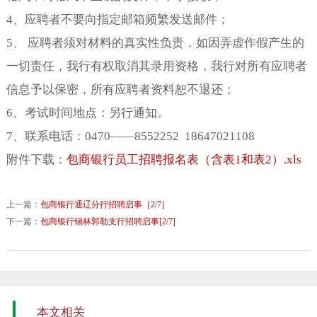
4、
应聘者不要向指定邮箱频繁发送邮件；
5
、 应聘者须对材料的真实性负责，如因弄虚作假产生的
一切责任，我行有权取消其录用资格，我行对所有应聘者
信息予以保密，所有应聘者资料恕不退还；
6
、考试时间地点：另行通知。
7
、联系电话：
0470
——
8552252
18647021108
附件下载：
包商银行员工招聘报名表（含表1和表2）.xls
上一篇：
包商银行通辽分行招聘启事［2/7］
下一篇：
包商银行锡林郭勒支行招聘启事[2/7]
本文相关