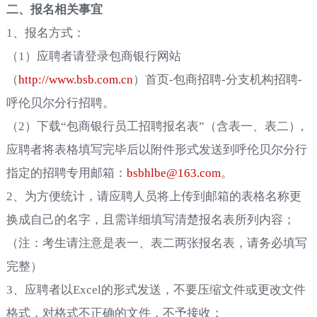
二、报名相关事宜
1、
报名方式：
（
1
）
应聘者请登录包商银行网站
（
http://www.bsb.com.cn
）首页
-
包商招聘
-
分支机构招聘
-
呼伦贝尔分行招聘。
（
2
）
下载“包商银行员工招聘报名表”（含表一、表二）
,
应聘者将表格填写完毕后以附件形式发送到呼伦贝尔分行
指定的招聘专用邮箱：
bsbhlbe@163.com
。
2
、为方便统计，请应聘人员将上传到邮箱的表格名称更
换成自己的名字，且需详细填写清楚报名表所列内容；
（注：考生请注意是表一、表二两张报名表，请务必填写
完整）
3、
应聘者以
Excel
的形式发送，不要压缩文件或更改文件
格式，对格式不正确的文件，不予接收；