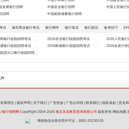
行招聘
中国工商银行招聘
中国建设银行
业发展银行招聘
中国农业银行招聘
中国人民银行
联招聘
中国邮政储蓄银行招聘
考试
城市商业银行考试
银行网申
银行笔试
银行面试
备考技巧
EPI
6工商银行校园招聘考试
2026农业银行校园招聘考试
2026人民银
6交通银行校园招聘考试
2026邮储银行校园招聘考试
2026农发行
6中国进出口银行校园招聘考试
试网
|
发展理念
|
版权声明
|
关于我们
|
广告投放
|
广告位详情
|
联系我们
|
隐私条款
|
意见和
站
银行招聘网
CopyRight 2004-2026
南京东吴教育咨询有限公司
版权所有
网站地图
增值电信业务经营许可证：苏B2-20230135