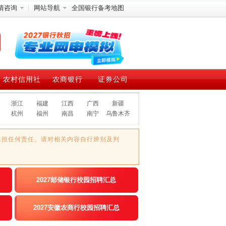
情咨询
网站导航
全国银行备考地图
农村信用社
农商银行
证券公司
浙江
福建
江西
广西
新疆
杭州
福州
南昌
南宁
乌鲁木齐
承担任何责任。请对相关内容自行辨别及判
2027邮储银行校园招聘汇总
2027安徽农商行校园招聘汇总