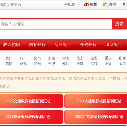
手机站
微博
微信
考
指定发布平台！
校园招聘
国有银行
商业银行
外资银行
城商银行
贵州
四川
河南
安徽
湖南
北京
湖北
重庆
山西
贵阳
成都
郑州
合肥
长沙
天津
武汉
上海
太原
为转载主体并不承担岗位真实性核查责任。仅供您浏览和参考之用，本网站不
身权益。
2027交通银行校园招聘汇总
2027农业银行校园招聘汇总
2027建设银行校园招聘汇总
2027江苏农商行校园招聘汇总