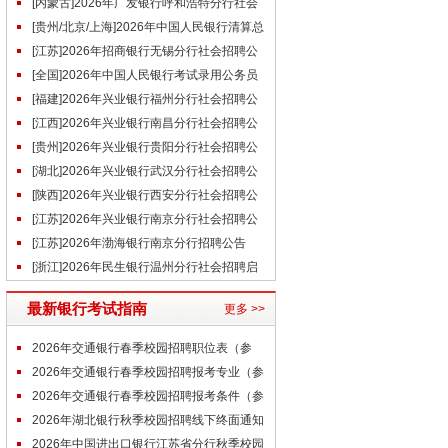
事（1.15）
[内蒙古]2026年广发银行呼和浩特分行社会
招聘启事（1.15）
[贵州/北京/上海]2026年中国人民银行清算总
中心直属企业银清科技
[江苏]2026年招商银行无锡分行社会招聘公
告
[全国]2026年中国人民银行考试录用公务员
调剂公告
[福建]2026年兴业银行福州分行社会招聘公
告
[江西]2026年兴业银行南昌分行社会招聘公
告
[贵州]2026年兴业银行贵阳分行社会招聘公
告
[湖北]2026年兴业银行武汉分行社会招聘公
告
[陕西]2026年兴业银行西安分行社会招聘公
告
[江苏]2026年兴业银行南京分行社会招聘公
告
[江苏]2026年渤海银行南京分行招聘公告
[浙江]2026年民生银行温州分行社会招聘启
事（1.15）
最新银行考试指南
更多 >>
2026年交通银行春季校园招聘职位表（参
考）
2026年交通银行春季校园招聘报考专业（参
考）
2026年交通银行春季校园招聘报考条件（参
考）
2026年湖北银行秋季校园招聘线下终面通知
2026年中国进出口银行江苏省分行秋季校园