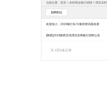
当前位置：
首页
>
农村商业银行招聘
>
渭滨农村
招聘职位
欢迎加入：2026银行实习/春招资讯报名群
[陕西]2019陕西宝鸡渭滨农商银行招聘公告
共
1
页
1
条记录