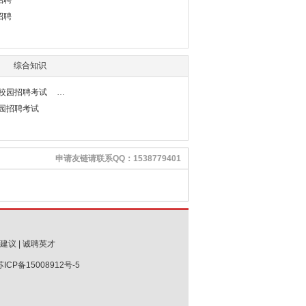
招聘
招聘
综合知识
行校园招聘考试
校园招聘考试
申请友链请联系QQ：1538779401
建议
|
诚聘英才
苏ICP备15008912号-5