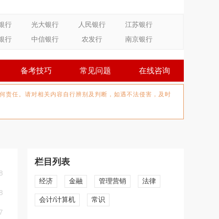
银行
光大银行
人民银行
江苏银行
银行
中信银行
农发行
南京银行
备考技巧
常见问题
在线咨询
何责任。请对相关内容自行辨别及判断，如遇不法侵害，及时
栏目列表
8
经济
金融
管理营销
法律
8
会计/计算机
常识
7