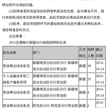
聘过程中出现的问题。
(2)应聘者需对其提供的应聘资料真实性负责。如与事实不符，我
行有权取消其考试和录用资格，由此导致的后果由应聘者自行负责。
(3)机考、面试等招聘环节的通知和相关信息均通过本网站发布，
请应聘者及时关注。
点击查看：
2015交通银行新疆分行校园招聘职位表
工作
招聘
截止
职位名称
部门
地点
人数
日期
新疆维吾尔自治区分行-新疆维
2014-
营业网点综合柜员
新疆
30
吾尔自治区分行营业部
10-24
个人金融业务部二
新疆维吾尔自治区分行-新疆维
2014-
新疆
20
级客户服务经理
吾尔自治区分行营业部
10-24
新疆维吾尔自治区分行-新疆维
2014-
营业网点综合柜员
新疆
4
吾尔自治区分行营业部
10-24
2014-
营业网点综合柜员
阿克苏分行-阿克苏分行营业部
新疆
3