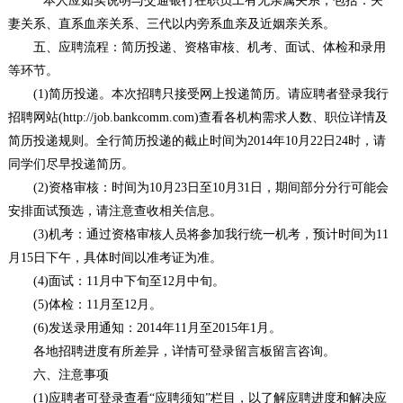
* 本人应如实说明与交通银行在职员工有无亲属关系，包括：夫
妻关系、直系血亲关系、三代以内旁系血亲及近姻亲关系。
五、应聘流程：简历投递、资格审核、机考、面试、体检和录用
等环节。
(1)简历投递。本次招聘只接受网上投递简历。请应聘者登录我行
招聘网站(http://job.bankcomm.com)查看各机构需求人数、职位详情及
简历投递规则。全行简历投递的截止时间为2014年10月22日24时，请
同学们尽早投递简历。
(2)资格审核：时间为10月23日至10月31日，期间部分分行可能会
安排面试预选，请注意查收相关信息。
(3)机考：通过资格审核人员将参加我行统一机考，预计时间为11
月15日下午，具体时间以准考证为准。
(4)面试：11月中下旬至12月中旬。
(5)体检：11月至12月。
(6)发送录用通知：2014年11月至2015年1月。
各地招聘进度有所差异，详情可登录留言板留言咨询。
六、注意事项
(1)应聘者可登录查看“应聘须知”栏目，以了解应聘进度和解决应