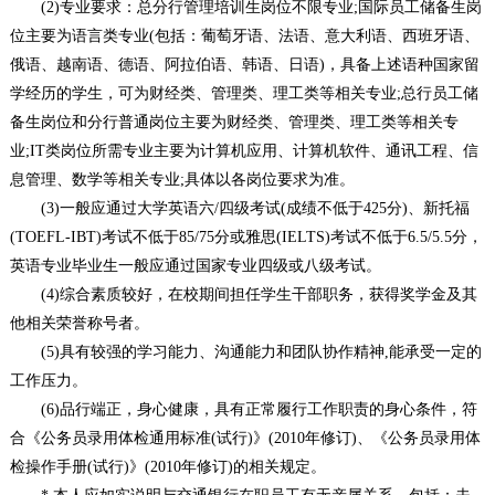
(2)专业要求：总分行管理培训生岗位不限专业;国际员工储备生岗
位主要为语言类专业(包括：葡萄牙语、法语、意大利语、西班牙语、
俄语、越南语、德语、阿拉伯语、韩语、日语)，具备上述语种国家留
学经历的学生，可为财经类、管理类、理工类等相关专业;总行员工储
备生岗位和分行普通岗位主要为财经类、管理类、理工类等相关专
业;IT类岗位所需专业主要为计算机应用、计算机软件、通讯工程、信
息管理、数学等相关专业;具体以各岗位要求为准。
(3)一般应通过大学英语六/四级考试(成绩不低于425分)、新托福
(TOEFL-IBT)考试不低于85/75分或雅思(IELTS)考试不低于6.5/5.5分，
英语专业毕业生一般应通过国家专业四级或八级考试。
(4)综合素质较好，在校期间担任学生干部职务，获得奖学金及其
他相关荣誉称号者。
(5)具有较强的学习能力、沟通能力和团队协作精神,能承受一定的
工作压力。
(6)品行端正，身心健康，具有正常履行工作职责的身心条件，符
合《公务员录用体检通用标准(试行)》(2010年修订)、《公务员录用体
检操作手册(试行)》(2010年修订)的相关规定。