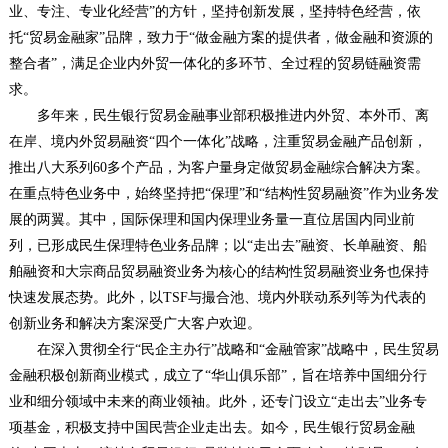
业、专注、专业化经营”的方针，坚持创新发展，坚持特色经营，依
托“贸易金融家”品牌，致力于“做金融方案的提供者，做金融和资源的
整合者”，满足企业内外贸一体化的多环节、全过程的贸易链融资需
求。
多年来，民生银行贸易金融事业部积极推进内外贸、本外币、离
在岸、境内外贸易融资“四个一体化”战略，注重贸易金融产品创新，
推出八大系列60多个产品，为客户量身定做贸易金融综合解决方案。
在重点特色业务中，始终坚持把“保理”和“结构性贸易融资”作为业务发
展的两翼。其中，国际保理和国内保理业务量一直位居国内同业前
列，已形成民生保理特色业务品牌；以“走出去”融资、长单融资、船
舶融资和大宗商品贸易融资业务为核心的结构性贸易融资业务也保持
快速发展态势。此外，以TSF与撮合池、境内外联动系列等为代表的
创新业务和解决方案深受广大客户欢迎。
在深入贯彻全行“民企主办行”战略和“金融管家”战略中，民生贸易
金融积极创新商业模式，成立了“华山俱乐部”，旨在培养中国细分行
业和细分领域中未来的商业领袖。此外，还专门设立“走出去”业务专
项基金，积极支持中国民营企业走出去。如今，民生银行贸易金融