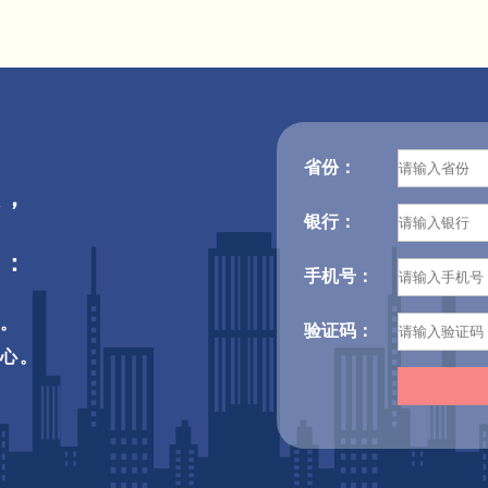
省份：
您，
银行：
利：
手机号：
机。
验证码：
于心。