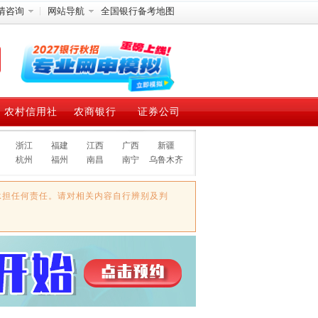
情咨询
网站导航
全国银行备考地图
农村信用社
农商银行
证券公司
浙江
福建
江西
广西
新疆
杭州
福州
南昌
南宁
乌鲁木齐
承担任何责任。请对相关内容自行辨别及判