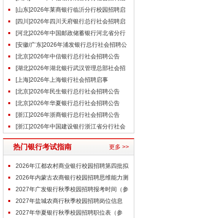
事（7.26）
[山东]2026年莱商银行临沂分行校园招聘启
事
[四川]2026年四川天府银行总行社会招聘启
事（7.24）
[河北]2026年中国邮政储蓄银行河北省分行
社会招聘公告(7.27)
[安徽/广东]2026年浦发银行总行社会招聘公
告（7.24）
[北京]2026年中信银行总行社会招聘公告
（7.27）
[湖北]2026年湖北银行武汉管理总部社会招
聘公告（7.29）
[上海]2026年上海银行社会招聘启事
（7.29）
[北京]2026年民生银行总行社会招聘公告
（7.27）
[北京]2026年华夏银行总行社会招聘公告
（7.24）
[浙江]2026年浙商银行总行社会招聘公告
（7.30）
[浙江]2026年中国建设银行浙江省分行社会
招聘公告
热门银行考试指南
更多 >>
2026年江都农村商业银行校园招聘第四批拟
录用人员（7.24）
2026年内蒙古农商银行校园招聘思维能力测
评通知
2027年广发银行秋季校园招聘报考时间（参
考）
2027年盐城农商行秋季校园招聘岗位信息
（参考）
2027年华夏银行秋季校园招聘职位表（参