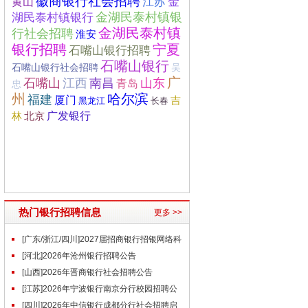
徽商银行社会招聘
金
黄山
江苏
湖民泰村镇银行
金湖民泰村镇银
金湖民泰村镇
行社会招聘
淮安
银行招聘
宁夏
石嘴山银行招聘
石嘴山银行
石嘴山银行社会招聘
吴
广
南昌
山东
石嘴山
江西
青岛
忠
州
哈尔滨
福建
厦门
吉
黑龙江
长春
广发银行
北京
林
热门银行招聘信息
更多 >>
[广东/浙江/四川]2027届招商银行招银网络科
技秋季校园招聘公告
[河北]2026年沧州银行招聘公告
[山西]2026年晋商银行社会招聘公告
[江苏]2026年宁波银行南京分行校园招聘公
告（7.24）
[四川]2026年中信银行成都分行社会招聘启