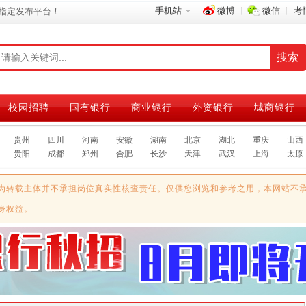
手机站
微博
微信
考
指定发布平台！
校园招聘
国有银行
商业银行
外资银行
城商银行
贵州
四川
河南
安徽
湖南
北京
湖北
重庆
山西
贵阳
成都
郑州
合肥
长沙
天津
武汉
上海
太原
为转载主体并不承担岗位真实性核查责任。仅供您浏览和参考之用，本网站不
身权益。