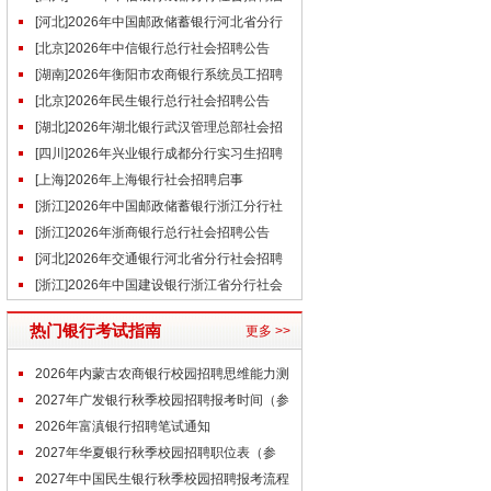
事（7.26）
[河北]2026年中国邮政储蓄银行河北省分行
社会招聘公告(7.27)
[北京]2026年中信银行总行社会招聘公告
（7.27）
[湖南]2026年衡阳市农商银行系统员工招聘
公告
[北京]2026年民生银行总行社会招聘公告
（7.27）
[湖北]2026年湖北银行武汉管理总部社会招
聘公告（7.29）
[四川]2026年兴业银行成都分行实习生招聘
公告（7.27）
[上海]2026年上海银行社会招聘启事
（7.29）
[浙江]2026年中国邮政储蓄银行浙江分行社
会招聘公告（8.1）
[浙江]2026年浙商银行总行社会招聘公告
（7.30）
[河北]2026年交通银行河北省分行社会招聘
启事（8.1）
[浙江]2026年中国建设银行浙江省分行社会
招聘公告
热门银行考试指南
更多 >>
2026年内蒙古农商银行校园招聘思维能力测
评通知
2027年广发银行秋季校园招聘报考时间（参
考）
2026年富滇银行招聘笔试通知
2027年华夏银行秋季校园招聘职位表（参
考）
2027年中国民生银行秋季校园招聘报考流程