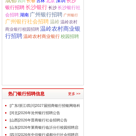
成都
长沙
深圳
长春
北京
四川
吉林
长沙银行
银行招聘
长沙银行社
长沙
广州银行招聘
会招聘
湖南
广州银行
广州银行社会招聘
温岭
温岭农村
温岭农村商业银
商业银行校园招聘
行招聘
温岭农村商业银行
校园招聘
热门银行招聘信息
更多 >>
[广东/浙江/四川]2027届招商银行招银网络科
技秋季校园招聘公告
[河北]2026年沧州银行招聘公告
[山西]2026年晋商银行社会招聘公告
[山东]2026年莱商银行临沂分行校园招聘启
事
[四川]2026年中信银行成都分行社会招聘启