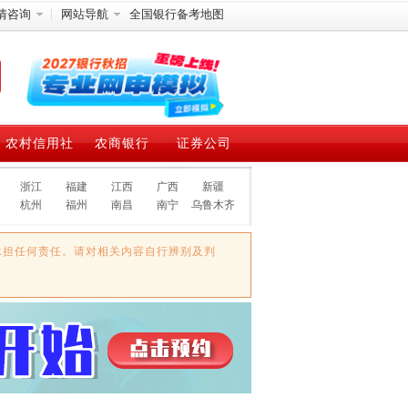
情咨询
网站导航
全国银行备考地图
农村信用社
农商银行
证券公司
浙江
福建
江西
广西
新疆
杭州
福州
南昌
南宁
乌鲁木齐
承担任何责任。请对相关内容自行辨别及判