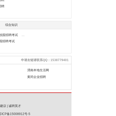
招聘
招聘
综合知识
行校园招聘考试
校园招聘考试
申请友链请联系QQ：1538779401
渭南本地生活网
黄冈企业招聘
建议
|
诚聘英才
苏ICP备15008912号-5