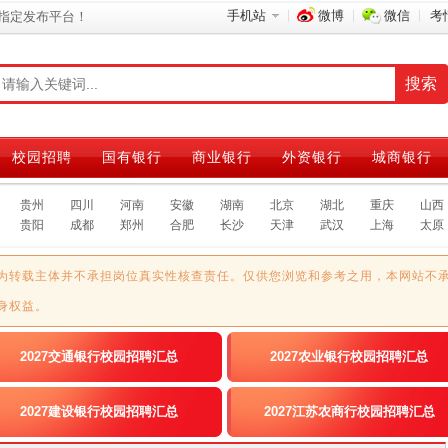
手机站
微博
微信
考
指定发布平台！
校园招聘
国有银行
商业银行
外资银行
城商银行
贵州
四川
河南
安徽
湖南
北京
湖北
重庆
山西
贵阳
成都
郑州
合肥
长沙
天津
武汉
上海
太原
为转载主体并不承担岗位真实性核查责任。仅供您浏览和参考之用，本网站不
身权益。
2027交通银行校园招聘汇总
2027农业银行校园招聘汇总
2027建设银行校园招聘汇总
2027江苏农商行校园招聘汇总