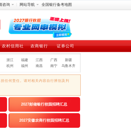
情咨询
网站导航
全国银行备考地图
农村信用社
农商银行
证券公司
浙江
福建
江西
广西
新疆
杭州
福州
南昌
南宁
乌鲁木齐
承担任何责任。请对相关内容自行辨别及判
2027邮储银行校园招聘汇总
2027安徽农商行校园招聘汇总