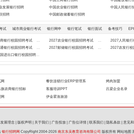
行招聘
中国工商银行招聘
中国建设银行
业发展银行招聘
中国农业银行招聘
中国人民银行
联招聘
中国邮政储蓄银行招聘
考试
城市商业银行考试
银行网申
银行笔试
银行面试
备考技巧
EPI
7工商银行校园招聘考试
2027农业银行校园招聘考试
2027人民银
7交通银行校园招聘考试
2027邮储银行校园招聘考试
2027农发行
7中国进出口银行校园招聘考试
试网
餐饮连锁行业ERP管理系
烤肉加盟
洛旗农商银行招标
统
客服培训PPT
吕梁企业名录
盟网
伊金霍洛旅游
|
发展理念
|
版权声明
|
关于我们
|
广告投放
|
广告位详情
|
联系我们
|
隐私条款
|
意见和
站
银行招聘网
CopyRight 2004-2026
南京东吴教育咨询有限公司
版权所有
网站地图