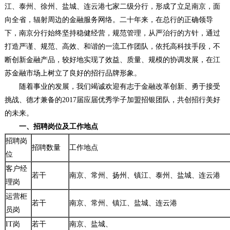
江、泰州、徐州、盐城、连云港七家二级分行，形成了立足南京，面
向全省，辐射周边的金融服务网络。二十年来，在总行的正确领导
下，南京分行始终坚持稳健经营，规范管理，从严治行的方针，通过
打造严谨、规范、高效、和谐的一流工作团队，依托高科技手段，不
断创新金融产品，较好地实现了效益、质量、规模的协调发展，在江
苏金融市场上树立了良好的招行品牌形象。
随着事业的发展，我们竭诚欢迎有志于金融改革创新、勇于接受
挑战、德才兼备的2017届应届优秀学子加盟招银团队，共创招行美好
的未来。
一、招聘岗位及工作地点
招聘岗
招聘数量
工作地点
位
客户经
若干
南京、常州、扬州、镇江、泰州、盐城、连云港
理岗
运营柜
若干
南京、常州、镇江、盐城、连云港
员岗
IT岗
若干
南京、盐城、