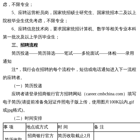
虑，不限专业；
5、应聘运营柜员岗，国家统招硕士研究生、国家统招本二及以上
院校毕业生优先考虑，不限专业；
6、应聘信息技术岗，要求国家统招计算机、数学等相关专业本科
第一批次及以上学历毕业生；
三、招聘流程
简历投递——简历筛选——笔试——多轮面试——体检——录用
通知
注*，我行会在招聘的每个流程中，短信或电话通知进入下一流程
的应聘者。
（一）简历投递
应聘者请登录招商银行官方招聘网站（career.cmbchina.com）填写
电子简历(请提前准备免冠证件照电子版上传，使用图片100K以内,gif
或jpg格式)。
（二）时间安排
事 项
地点或方式
时 间
备 注
招商银行官方
简历收取截止2月
简历收取