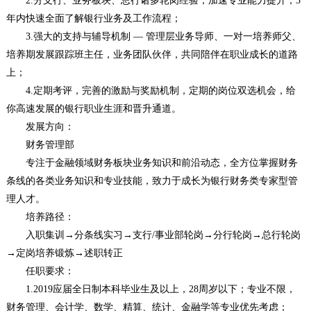
2.分支行、业务板块、总行诸多轮岗经验，加速专业能力提升，3
年内快速全面了解银行业务及工作流程；
3.强大的支持与辅导机制 — 管理层业务导师、一对一培养师父、
培养期发展跟踪班主任，业务团队伙伴，共同陪伴在职业成长的道路
上；
4.定期考评，完善的激励与奖励机制，定期的岗位双选机会，给
你高速发展的银行职业生涯和晋升通道。
发展方向：
财务管理部
专注于金融领域财务板块业务知识和前沿动态，全方位掌握财务
条线的各类业务知识和专业技能，致力于成长为银行财务类专家型管
理人才。
培养路径：
入职集训→分条线实习→支行/事业部轮岗→分行轮岗→总行轮岗
→定岗培养锻炼→述职转正
任职要求：
1.2019应届全日制本科毕业生及以上，28周岁以下；专业不限，
财务管理、会计学、数学、精算、统计、金融学等专业优先考虑；