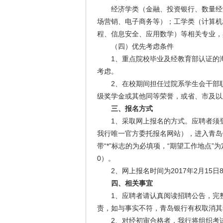
经济学类（金融、投资银行、数量经济
场营销、电子商务等）；工学类（计算机
程、信息安全、应用数学）等相关专业，
（四）优先考虑条件
1、重点院校毕业及经教育部认证的海外2
考虑。
2、在校期间担任过院系学生会干部职
级奖学金或其他同等荣誉，或省、市及以
三、报名方式
1、采取网上报名的方式。应聘者须登陆http://c
我行唯一官方委托报名网站），进入青岛
带“*”标志的为必填项，“期望工作地点”
0）。
2、网上报名时间为2017年2月15日8:3
四、相关事宜
1、应聘者请认真阅读招聘公告，完整
责，如与事实不符，青岛银行有权取消其
2、对经初审合格者，我行将组织考试