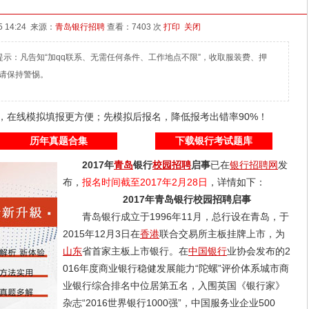
 14:24 来源：
青岛银行招聘
查看：
7403 次
打印
关闭
com)温馨提示：凡告知“加qq联系、无需任何条件、工作地点不限”，收取服装费、押
请保持警惕。
线，在线模拟填报更方便；先模拟后报名，降低报考出错率90%！
历年真题合集
下载银行考试题库
2017年
青岛
银行
校园招聘
启事
已在
银行招聘网
发
布，
报名时间截至2017年2月28日
，详情如下：
2017年青岛银行校园招聘启事
青岛银行成立于1996年11月，总行设在青岛，于
2015年12月3日在
香港
联合交易所主板挂牌上市，为
山东
省首家主板上市银行。在
中国银行
业协会发布的2
016年度商业银行稳健发展能力“陀螺”评价体系城市商
业银行综合排名中位居第五名，入围英国《银行家》
杂志“2016世界银行1000强”，中国服务业企业500