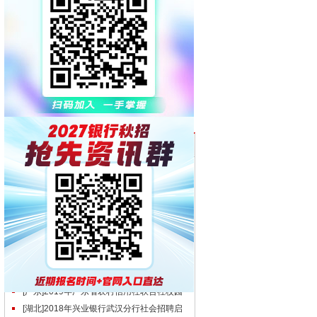
网友们正在看的信息
[全国]2019年恒丰银行校园招聘启事
[全国]2019年中国农业发展银行校园招聘考
点预约及准考证打印通知
[安徽]2018年徽商银行合肥分行社会招聘公
告
[全国]2019年中国工商银行校园招聘统一考
试笔试预约注意事项
[安徽]2018年杭州银行合肥分行招聘启事
[安徽]2018年东莞银行合肥分行社会招聘启
事
[广东]2019年中国人民银行深圳市中心支行
聘用制员工招聘公告
[广东]2019年广东省农村信用社联合社校园
招聘公告
[湖北]2018年兴业银行武汉分行社会招聘启