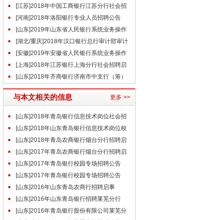
事
[江苏]2018年中国工商银行江苏分行社会招
聘公告
[河南]2018年洛阳银行专业人员招聘公告
[山东]2019年山东省人民银行系统业务操作
岗位聘用制员工招聘公告
[湖北/重庆]2018年汉口银行总行审计部审计
岗招聘启事
[安徽]2019年安徽省人民银行系统业务操作
岗位聘用制员工招聘公告
[上海]2018年江苏银行上海分行社会招聘启
事
[山东]2018年齐商银行济南市中支行（筹）
招聘启事
与本文相关的信息
更多 >>
[山东]2018年青岛银行信息技术岗位社会招
聘公告
[山东]2018年山东青岛银行信息技术岗位校
园专场招聘公告
[山东]2018年青岛农商银行烟台分行招聘启
事
[山东]2017年青岛农商银行烟台分行招聘启
事
[山东]2017年青岛银行校园专场招聘公告
（金融市场岗位）
[山东]2017年青岛银行校园专场招聘公告
（信息技术岗位）
[山东]2016年山东青岛农商行招聘启事
[山东]2016年山东青岛银行招聘莱芜分行
(筹)招若干人公告
[山东]2016年青岛银行股份有限公司莱芜分