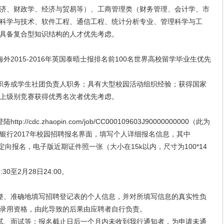
、财政学、经济与贸易等）、工商管理类（财务管理、会计学、市
科学与技术、软件工程、通信工程、统计分析专业、管理科学与工
具备复合型知识结构的人才优先考虑。
015-2016年英国泰晤士报排名前100名世界高校留学毕业生优先
务或学生社团负责人职务；具有大型校园活动组织经验；获得国家
上级别竞赛获得优秀名次者优先考虑。
dc.zhaopin.com/job/CC000109603J90000000000（此为
银行2017年校园招聘报名界面，填写个人详细报名信息，其中
为定向报名，电子版近期证件照一张（大小在15k以内，尺寸为100*14
0至2月28日24:00。
、准确地填写招聘登记表的个人信息，并对所填写信息的真实性负
录用资格，由此导致的后果由应聘者自行负责。
、面试等；报名截止日后一个月内未收到我行通知者，为申请未通