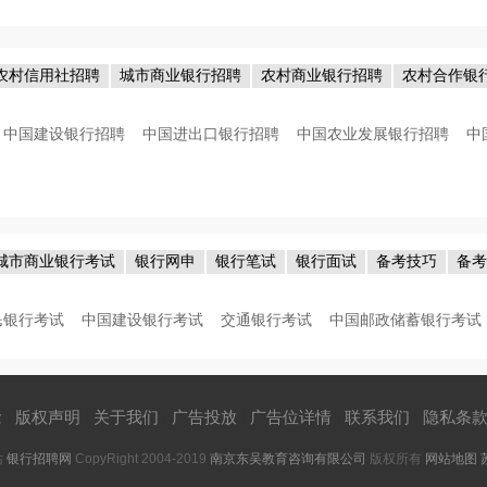
农村信用社招聘
城市商业银行招聘
农村商业银行招聘
农村合作银
中国建设银行招聘
中国进出口银行招聘
中国农业发展银行招聘
中
城市商业银行考试
银行网申
银行笔试
银行面试
备考技巧
备
民银行考试
中国建设银行考试
交通银行考试
中国邮政储蓄银行考试
念
|
版权声明
|
关于我们
|
广告投放
|
广告位详情
|
联系我们
|
隐私条
站
银行招聘网
CopyRight 2004-2019
南京东吴教育咨询有限公司
版权所有
网站地图