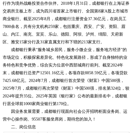
行作为境外战略投资合作伙伴。2018年1月31日，成都银行在上海证券
交易所主板上市，成为四川省首家上市银行、全国第8家A股上市城市
商业银行。截至2025年8月，成都银行注册资金37.36亿元，在岗员工
7800余名，共有分支机构259家，包括重庆、西安、广安、资阳、眉
山、内江、南充、宜宾、乐山、德阳、阿坝、泸州、绵阳、天府新
区、雅安15家分行及31家直属支行和下辖的213家支行。
成都银行秉承“服务城乡居民，服务小微企业，服务地方经济”的
市场定位，积极探索差异化、特色化发展路径，形成了自身独特的业
务特色和竞争优势，综合实力位居中西部城商行前列。截至2024年
末，成都银行总资产12501.16亿元，各项存款8858.59亿元，各项贷款
7425.68亿元。2024年7月，成都银行首次荣登《财富》中国500强，
2025年7月，成都银行再次荣登《财富》中国500强，排名第324位，较
2024年提升35位。2025年英国《银行家》公布的最新排名中，成都银
行居全球前1000家商业银行第170位。
因业务发展需要，成都银行现面向社会公开招聘柜面业务岗、运
营中心操作岗、95507客服坐席岗，期待您的加入！
二、岗位信息