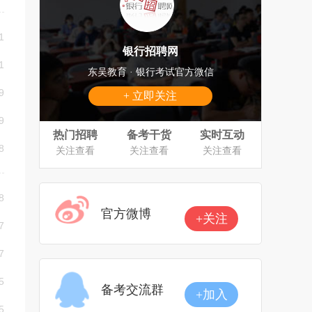
1
银行招聘网
1
东吴教育 · 银行考试官方微信
9
+ 立即关注
9
热门招聘
备考干货
实时互动
8
关注查看
关注查看
关注查看
8
官方微博
+关注
7
7
5
备考交流群
+加入
5