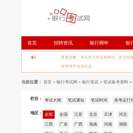
首页
招聘资讯
银行网申
银
重要提醒：本站作为资讯类网站，作为转
报警维护自身权益。
当前位置：
首页
>
银行考试网
>
银行笔试
>
笔试备考资料
>
栏目：
考试大纲
笔试通知
笔试时间
准考证打
地区：
全部
全国
江苏
北京
天津
河北
江西
广东
广西
海南
河南
湖南