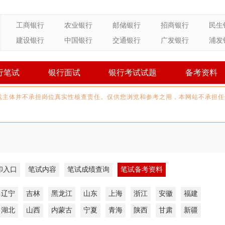
工商银行
农业银行
邮储银行
招商银行
民生
建设银行
中国银行
交通银行
广发银行
浦发
行笔试
银行面试
银行考试试题
备考资料
载主体并不承担岗位真实性核查责任。仅供您浏览和参考之用，本网站不承担任
印入口
笔试内容
笔试成绩查询
笔试备考资料
辽宁
吉林
黑龙江
山东
上海
浙江
安徽
福建
湖北
山西
内蒙古
宁夏
青海
陕西
甘肃
新疆