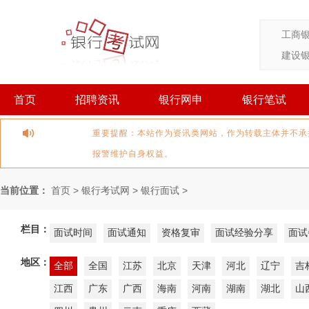
工商
建设
首页
招聘资讯
银行网申
银行笔试
重要提醒：本站作为资讯类网站，作为转载主体并不承
报警维护自身权益。
当前位置：
首页
>
银行考试网
>
银行面试
>
栏目：
面试时间
面试通知
资格复审
面试经验分享
面试
地区：
全部
全国
江苏
北京
天津
河北
辽宁
吉
江西
广东
广西
海南
河南
湖南
湖北
山