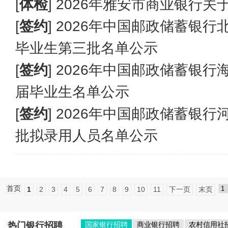
[
体检
]
2026年雅安市商业银行
[
签约
]
2026年中国邮政储蓄银
毕业生第三批名单公示
[
签约
]
2026年中国邮政储蓄银
届毕业生名单公示
[
签约
]
2026年中国邮政储蓄银
批拟录用人员名单公示
首页
1
2
3
4
5
6
7
8
9
10
11
下一页
末页
热门银行招聘
国家银行招聘
商业银行招聘
农村信用社