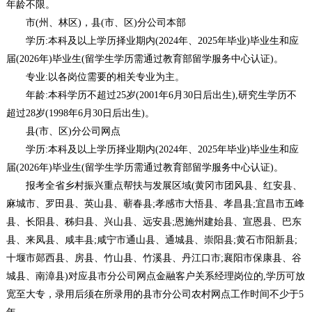
年龄不限。
市(州、林区)，县(市、区)分公司本部
学历:本科及以上学历择业期内(2024年、2025年毕业)毕业生和应
届(2026年)毕业生(留学生学历需通过教育部留学服务中心认证)。
专业:以各岗位需要的相关专业为主。
年龄:本科学历不超过25岁(2001年6月30日后出生),研究生学历不
超过28岁(1998年6月30日后出生)。
县(市、区)分公司网点
学历:本科及以上学历择业期内(2024年、2025年毕业)毕业生和应
届(2026年)毕业生(留学生学历需通过教育部留学服务中心认证)。
报考全省乡村振兴重点帮扶与发展区域(黄冈市团风县、红安县、
麻城市、罗田县、英山县、蕲春县;孝感市大悟县、孝昌县;宜昌市五峰
县、长阳县、秭归县、兴山县、远安县;恩施州建始县、宣恩县、巴东
县、来凤县、咸丰县;咸宁市通山县、通城县、崇阳县;黄石市阳新县;
十堰市郧西县、房县、竹山县、竹溪县、丹江口市;襄阳市保康县、谷
城县、南漳县)对应县市分公司网点金融客户关系经理岗位的,学历可放
宽至大专，录用后须在所录用的县市分公司农村网点工作时间不少于5