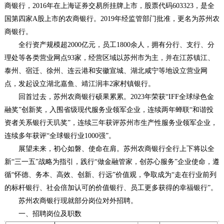
商银行，2016年在上海证券交易所挂牌上市，股票代码603323，是全
国第四家A股上市的农商银行。2019年经监管部门批准，更名为苏州农
商银行。
全行资产规模超2000亿元，员工1800余人，拥有分行、支行、分
理处等各类营业网点93家，经营区域以苏州市为主，并在江苏镇江、
泰州、宿迁、徐州、连云港和安徽宣城、湖北咸宁等地设立营业网
点，发起设立湖北嘉鱼、靖江润丰2家村镇银行。
回首过去，苏州农商银行硕果累累。2023年荣获“IFF全球绿色金
融奖”创新奖，入围省级现代服务业领军企业，连续两年蝉联“和谐投
资者关系银行天玑奖”，连续三年获评苏州市生产性服务业领军企业，
连续多年获评“全球银行业1000强”。
展望未来，初心如磐、使命在肩。苏州农商银行全行上下将以全
新“三一五”战略为指引，践行“做金融管家，创苏心服务”企业使命，遵
循“怀德、务本、高效、创新、行远”价值观，争取成为“走在行业前列
的标杆银行、社会倍加认可的价值银行、员工更多获得的幸福银行”。
苏州农商银行现就部分岗位对外招聘。
一、招聘岗位及职数