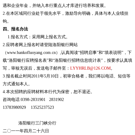
遇和企业年金，并纳入本行重点人才库进行培养和发展。
2.在本区域同行业处于领先水平，激励导向明确，具体与本人业绩挂
钩。
四、报名办法
1.
报名方式：采用网上报名方式。
2.应聘者网上报名时请登陆洛阳银行网站
（
www.bankofluoyang.com.cn）,认真阅读“招聘启事”和“填表说明”，下
载“洛阳银行应聘报名表”和“洛阳银行招聘信息统计表”，按要求认真填
写，审核无误后，发送电子邮件至：
LYYHRLB@126.COM
。
3.报名截止时间
2011年5月10日，初审合格者，我们将以电话、短信等
方式通知本人。
4.本次招聘的应聘材料本行代为保密，恕不退还。
咨询电话:
0398-2831901 2831902
13783980929
13525237523
洛阳银行三门峡分行
二〇一一年四月二十六日