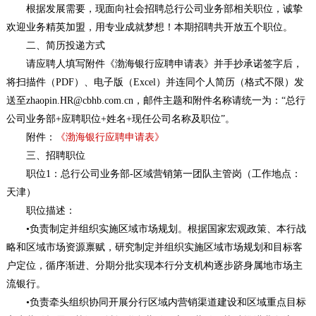
根据发展需要，现面向社会招聘总行公司业务部相关职位，诚挚
欢迎业务精英加盟，用专业成就梦想！本期招聘共开放五个职位。
二、简历投递方式
请应聘人填写附件《渤海银行应聘申请表》并手抄承诺签字后，
将扫描件（PDF）、电子版（Excel）并连同个人简历（格式不限）发
送至zhaopin.HR@cbhb.com.cn，邮件主题和附件名称请统一为：“总行
公司业务部+应聘职位+姓名+现任公司名称及职位”。
附件：
《渤海银行应聘申请表》
三、招聘职位
职位1：总行公司业务部-区域营销第一团队主管岗（工作地点：
天津）
职位描述：
•负责制定并组织实施区域市场规划。根据国家宏观政策、本行战
略和区域市场资源禀赋，研究制定并组织实施区域市场规划和目标客
户定位，循序渐进、分期分批实现本行分支机构逐步跻身属地市场主
流银行。
•负责牵头组织协同开展分行区域内营销渠道建设和区域重点目标