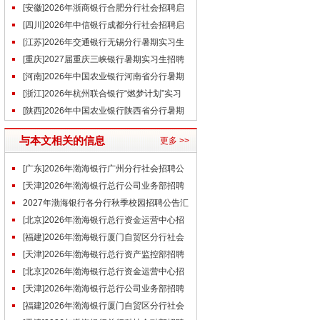
（6.13）
[安徽]2026年浙商银行合肥分行社会招聘启
事
[四川]2026年中信银行成都分行社会招聘启
事(6.18)
[江苏]2026年交通银行无锡分行暑期实习生
招聘公告
[重庆]2027届重庆三峡银行暑期实习生招聘
公告
[河南]2026年中国农业银行河南省分行暑期
实习生招募公告
[浙江]2026年杭州联合银行“燃梦计划”实习
生招聘公告
[陕西]2026年中国农业银行陕西省分行暑期
实习生招募公告
与本文相关的信息
更多 >>
[广东]2026年渤海银行广州分行社会招聘公
告（6.26）
[天津]2026年渤海银行总行公司业务部招聘
公告（6.16）
2027年渤海银行各分行秋季校园招聘公告汇
总
[北京]2026年渤海银行总行资金运营中心招
聘公告
[福建]2026年渤海银行厦门自贸区分行社会
招聘公告
[天津]2026年渤海银行总行资产监控部招聘
公告
[北京]2026年渤海银行总行资金运营中心招
聘公告（5.26）
[天津]2026年渤海银行总行公司业务部招聘
公告
[福建]2026年渤海银行厦门自贸区分行社会