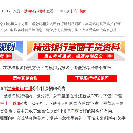
发布时间：2026-04-02 10:17 来源：
渤海银行招聘
查看：
1292 次
打印
关闭
您浏览和参考之用，请您对相关内容自行辨别及判断，本网站对此不承担任何
入职、收取各种费用等信息，请保持高度警惕，防止上当受骗造成各种损失。
线，在线模拟填报更方便；先模拟后报名，降低报考出错率90%！
历年真题合集
下载银行考试题库
6年
渤海银行
广州
分行社会招聘公告
，是渤海银行辖内一级分行。总部坐落在珠江新城CBD，下设1个营
、
中山
、
珠海
4家二级分行，下辖分支机构网点总数19家，覆盖珠三角
省各地，基本完成了全国性股份制银行
广东
省行的架构和布局。
面向社会诚聘金融英才，期待与您携手共进，开拓未来!现将有关事