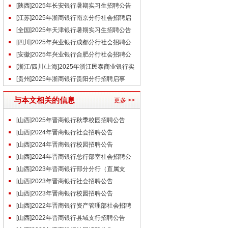
暑期实习生招聘公告
[陕西]2025年长安银行暑期实习生招聘公告
[江苏]2025年浙商银行南京分行社会招聘启
事（6.30）
[全国]2025年天津银行暑期实习生招聘公告
[四川]2025年兴业银行成都分行社会招聘公
告（7.2）
[安徽]2025年兴业银行合肥分行社会招聘公
告（7.2）
[浙江/四川/上海]2025年浙江民泰商业银行实
习生招聘启事（6.30）
[贵州]2025年浙商银行贵阳分行招聘启事
与本文相关的信息
更多 >>
[山西]2025年晋商银行秋季校园招聘公告
[山西]2024年晋商银行社会招聘公告
（9.14）
[山西]2024年晋商银行校园招聘公告
[山西]2024年晋商银行总行部室社会招聘公
告
[山西]2023年晋商银行部分分行（直属支
行）客户经理岗、法律事务岗招聘公告
[山西]2023年晋商银行社会招聘公告
[山西]2023年晋商银行校园招聘公告
[山西]2022年晋商银行资产管理部社会招聘
公告
[山西]2022年晋商银行县域支行招聘公告