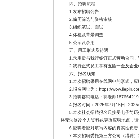
四、招聘流程
1.发布招聘公告
2.简历筛选与资格审核
3.组织笔试、面试
4.体检及背景调查
5.公示及录用
五、用工形式及待遇
1.录用后与我行签订正式劳动合同，
2.我行正式员工享有五险一金及企业
六、报名须知
1.本次招聘采用在线网申的形式，应
2.报名网址为：https://wow.liepin.com/t
3.招聘咨询电话：郭老师18766421973
4.报名时间：2025年7月15日--2025
5.本次社会招聘报名只接受电子简历
将无法修改个人资料或更改应聘地点，请
6.应聘者应对填写内容的真实性负责
7.本次招聘委托第三方公司（猎聘）