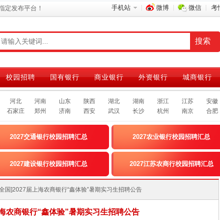
手机站
微博
微信
考
指定发布平台！
校园招聘
国有银行
商业银行
外资银行
城商银行
河北
河南
山东
陕西
湖北
湖南
浙江
江苏
安徽
石家庄
郑州
济南
西安
武汉
长沙
杭州
南京
合肥
2027交通银行校园招聘汇总
2027农业银行校园招聘汇总
2027建设银行校园招聘汇总
2027江苏农商行校园招聘汇总
> [全国]2027届上海农商银行“鑫体验”暑期实习生招聘公告
届上海农商银行“鑫体验”暑期实习生招聘公告