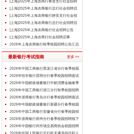
（1.14）
[上海]2025年上海农商行奉贤支行社会招聘
启事（12.24）
[上海]2025年上海农商银行总行社会招聘启
事（12.16）
[上海]2025年上海农商银行静安支行社会招
聘启事（10.13）
[上海]2025年上海农商银行总行社会招聘启
事（10.10）
[上海]2025年上海农商银行社会招聘公告
（9.22）
[上海]2025年上海农商行社会招聘启事
（9.19）
2026年上海农商银行秋季校园招聘公告汇总
最新银行考试指南
更多 >>
2026年中国工商银行黑龙江省分行春季校园
招聘面试通知
2026年恒丰银行昆明分行春季校园招聘面试
经验
2026年中国邮政储蓄银行中邮消费金融春季
校园招聘面试经验
2026年中国工商银行浙江分行秋季校园招聘
体检通知
2026年浙商银行青岛分行春季校园招聘面试
通知
2026年中国邮政储蓄银行新疆分行春季校园
招聘在线笔试通知
2026年中国工商银行安徽省分行春季校园招
聘研发能力加试通知
2026年浙商银行郑州分行春季校园招聘线下
面试通知
2026年中国银行间市场交易商协会校园招聘
拟聘用人员公示
2026年中国人民银行总行机关遴选拟任职人