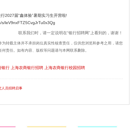
027届“鑫体验”暑期实习生开营啦!
s/leV9nxFTZ5CvgJrTu0x3Qg
联系我们时，请一定说明在“银行招聘网”上看到的，谢谢！
作为转载主体并不承担岗位真实性核查责任，仅供您浏览和参考之用，请您
任何责任。如有内容、版权等问题请与本网联系删除。
商银行
上海农商银行招聘
上海农商银行校园招聘
研究人员招聘启事