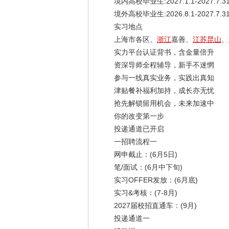
境内高校毕业生:2027.1.1-2027.7.3
境外高校毕业生:2026.8.1-2027.7.3
实习地点
上海市各区、
浙江
嘉善、
江苏
昆山
、
实力平台认证背书，含金量倍升
资深导师全程辅导，新手不迷惘
参与一线真实业务，实践出真知
津贴餐补福利加持，成长亦无忧
抢先解锁留用机会，未来加速中
你的改变第一步
投递通道已开启
一招聘流程一
网申截止：(6月5日)
笔/面试：(6月中下旬)
实习OFFER发放：(6月底)
实习&考核：(7-8月)
2027届校招直通车：(9月)
投递通道一