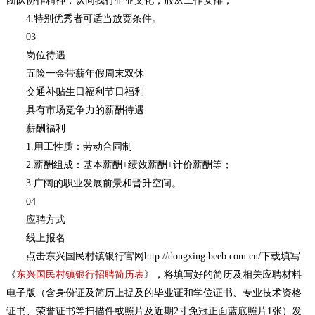
团队协作精神，认同我行企业文化，服从工作安排；
4.特别优秀者可适当放宽条件。
03
岗位待遇
五险一金带薪年假周末双休
交通补贴生日福利节日福利
具有市场竞争力的薪酬待遇
薪酬福利
1.用工性质：劳动合同制
2.薪酬组成：基本薪酬+绩效薪酬+计价薪酬等；
3.广阔的职业发展前景和晋升空间。
04
应聘方式
线上报名
点击东兴国民村镇银行官网http://dongxing.beeb.com.cn/下载填写
《
东兴国民村镇银行招聘简历表
》，将填写好的简历及相关应聘材料
电子版（含身份证及简历上提及的毕业证和学位证书、专业技术资格
证书、荣誉证书等扫描件或照片及近期2寸免冠正面蓝底照片1张）发