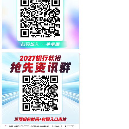
网友们正在看的信息
[广东/浙江/四川]2025年招商银行招银网络科
技全球校园招聘公告
2024年贵州省各市农村商业银行校园招聘公
告汇总
[贵州]2024年贵州省农村信用社招聘员工简
章
[四川]2024年成都农商银行下半年社会招聘
公告
[上海]2025年招商银行招银金融租赁秋季校
园招聘公告
[四川]2024年宜宾市商业银行校园招聘公告
[浙江]2024年景宁农商银行秋季招聘公告
[安徽]2024年安徽省农村信用社联合社金融
科技人员常态化招聘公告
[全国]2024年银清企业服务（北京）下半年