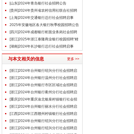
招聘公告
[山东]2024年青岛银行社会招聘公告
（7.27）
[贵州]2024年贵州省农村信用社联合社招聘
员工简章
[上海]2024年交通银行总行社会招聘启事
（7.27）
2025年安徽地区各大银行秋季校园招聘公告
汇总
[四川]2024年成都银行柜面业务岗社会招聘
公告
[浙江]2025年浙江泰隆商业银行校园招聘“鲤
跃计划”金融科技管培生招聘公告
[湖南]2024年长沙银行总行社会招聘启事
（7.29）
与本文相关的信息
更多 >>
[浙江]2024年台州银行绍兴分行社会招聘启
事（8.9）
[浙江]2024年台州银行温州分行社会招聘启
事（8.9）
[浙江]2024年台州银行市区区域社会招聘启
事（8.9）
[浙江]2024年台州银行衢州分行社会招聘启
事（8.9）
[重庆]2024年重庆渝北银座村镇银行社会招
聘启事（8.9）
[浙江]2024年台州银行丽水分行社会招聘启
事（8.9）
[江西]2024年江西赣州村镇银行社会招聘启
事（8.3）
[浙江]2024年台州银行绍兴分行社会招聘启
事（7.24）
[浙江]2024年台州银行绍兴分行社会招聘启