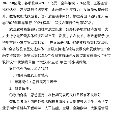
3829.90亿元，各项贷款2897.69亿元，全年纳税12.36亿元，主要监管
指标达标，发展基础持续夯实、金融担当扎实有力、发展质效稳步提
升、数智赋能成效显著、资产质量稳中向好。根据英国《银行家》杂
志“2025年世界银行1000强榜单”，武汉农商行位列第370名。
武汉农村商业银行自挂牌成立以来，始终服务地方经济发展，大
力支持小微民营实体经济和城市民生发展，多次被省、市政府授予“支
持地方经济发展突出贡献奖”，先后荣获“湖北省信贷投放贡献突出机
构”“全省脱贫攻坚先进集体”“金融支持地方经济发展突出贡献单位”“金
融支持普惠小微突出贡献单位”“金融支持绿色发展突出贡献单位”“全市
双评议‘十优满意单位’”“武汉市‘立功’单位”等多项殊荣。
欢迎优秀的你，加入我们！
一、招募岗位及工作地点
1、招募岗位：总行实习生若干
2、报名条件：
①政治合格、思想坚定，在校期间表现良好且没有不良嗜好；
②报名者须为国内外知名院校各阶段全日制在校大学生，所学专
业须为计算机与工程科学、人工智能、金融、金融数学、大数据管理