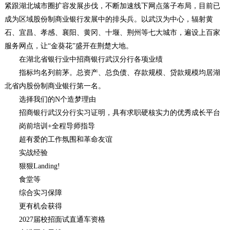
紧跟湖北城市圈扩容发展步伐，不断加速线下网点落子布局，目前已
成为区域股份制商业银行发展中的排头兵。以武汉为中心，辐射黄
石、宜昌、孝感、襄阳、黄冈、十堰、荆州等七大城市，遍设上百家
服务网点，让“金葵花”盛开在荆楚大地。
在湖北省银行业中招商银行武汉分行各项业绩
指标均名列前茅。总资产、总负债、存款规模、贷款规模均居湖
北省内股份制商业银行第一名。
选择我们的N个造梦理由
招商银行武汉分行实习证明，具有求职硬核实力的优秀成长平台
岗前培训+全程导师指导
超有爱的工作氛围和革命友谊
实战经验
狠狠Landing!
食堂等
综合实习保障
更有机会获得
2027届校招面试直通车资格