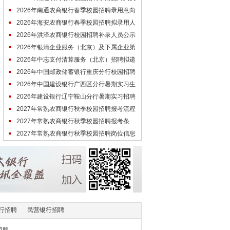
第八批次公示
2026年南通农商银行春季校园招聘录用意向
人员第四批次公示
2026年海安农商银行春季校园招聘拟录用人
员公示（6.30）
2026年洪泽农商银行校园招聘补录人员公示
（6.30）
2026年银清企业服务（北京）及下属企业第
二批拟招聘人员公示
2026年中志支付清算服务（北京）招聘拟递
补录用人员公示
2026年中国邮政储蓄银行重庆分行校园招聘
拟录用人选公示
2026年中国建设银行广西区分行暑期实习生
招聘面试确认通知
2026年建设银行辽宁鞍山分行暑期实习招聘
面试通知
2027年常熟农商银行秋季校园招聘报考流程
（参考去年）
2027年常熟农商银行秋季校园招聘报考条
件：本科起保考
2027年常熟农商银行秋季校园招聘岗位信息
（参考去年）
行招聘
民营银行招聘