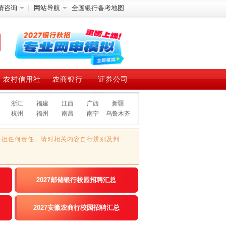
情咨询
网站导航
全国银行备考地图
农村信用社
农商银行
证券公司
浙江
福建
江西
广西
新疆
杭州
福州
南昌
南宁
乌鲁木齐
承担任何责任。请对相关内容自行辨别及判
2027邮储银行校园招聘汇总
2027安徽农商行校园招聘汇总