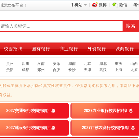
手机站
微博
微信
考
指定发布平台！
校园招聘
国有银行
商业银行
外资银行
城商银行
贵州
四川
河南
安徽
湖南
北京
湖北
重庆
山西
贵阳
成都
郑州
合肥
长沙
天津
武汉
上海
太原
为转载主体并不承担岗位真实性核查责任。仅供您浏览和参考之用，本网站不
身权益。
2027交通银行校园招聘汇总
2027农业银行校园招聘汇总
2027建设银行校园招聘汇总
2027江苏农商行校园招聘汇总