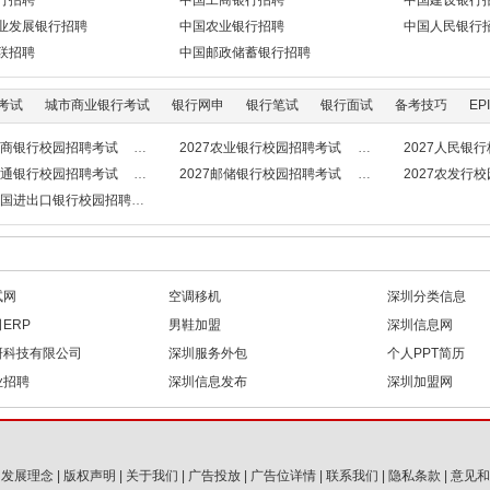
行招聘
中国工商银行招聘
中国建设银行
业发展银行招聘
中国农业银行招聘
中国人民银行
联招聘
中国邮政储蓄银行招聘
考试
城市商业银行考试
银行网申
银行笔试
银行面试
备考技巧
EPI
7工商银行校园招聘考试
2027农业银行校园招聘考试
2027人民银
7交通银行校园招聘考试
2027邮储银行校园招聘考试
2027农发行
7中国进出口银行校园招聘考试
试网
空调移机
深圳分类信息
ERP
男鞋加盟
深圳信息网
研科技有限公司
深圳服务外包
个人PPT简历
业招聘
深圳信息发布
深圳加盟网
|
发展理念
|
版权声明
|
关于我们
|
广告投放
|
广告位详情
|
联系我们
|
隐私条款
|
意见和