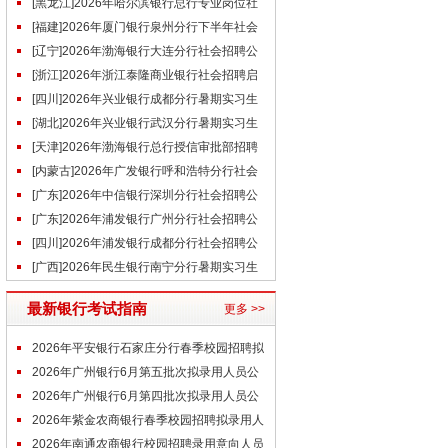
启事（6.30）
[黑龙江]2026年哈尔滨银行总行专业岗位社
会招聘公告
[福建]2026年厦门银行泉州分行下半年社会
招聘公告（6.30）
[辽宁]2026年渤海银行大连分行社会招聘公
告（6.30）
[浙江]2026年浙江泰隆商业银行社会招聘启
事（6.29）
[四川]2026年兴业银行成都分行暑期实习生
招聘公告（6.29）
[湖北]2026年兴业银行武汉分行暑期实习生
招聘公告（6.29）
[天津]2026年渤海银行总行授信审批部招聘
公告（6.29）
[内蒙古]2026年广发银行呼和浩特分行社会
招聘启事（6.29）
[广东]2026年中信银行深圳分行社会招聘公
告（6.29）
[广东]2026年浦发银行广州分行社会招聘公
告（6.29）
[四川]2026年浦发银行成都分行社会招聘公
告（6.29）
[广西]2026年民生银行南宁分行暑期实习生
招聘公告（6.29）
最新银行考试指南
更多 >>
2026年平安银行石家庄分行春季校园招聘拟
录用通知
2026年广州银行6月第五批次拟录用人员公
示
2026年广州银行6月第四批次拟录用人员公
示
2026年紫金农商银行春季校园招聘拟录用人
员名单公示
2026年南通农商银行校园招聘录用意向人员