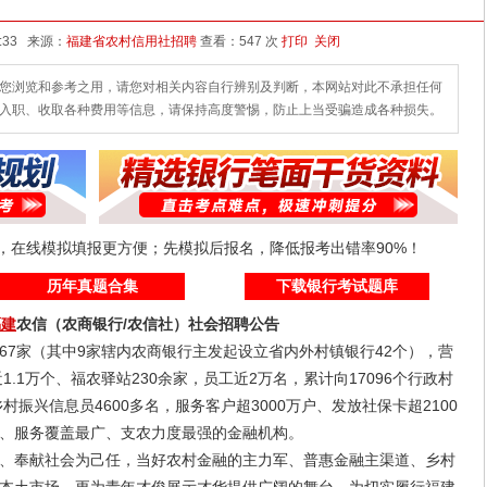
发布时间：2026-06-10 09:33 来源：
福建省农村信用社招聘
查看：
547 次
打印
关闭
您浏览和参考之用，请您对相关内容自行辨别及判断，本网站对此不承担任何
入职、收取各种费用等信息，请保持高度警惕，防止上当受骗造成各种损失。
线，在线模拟填报更方便；先模拟后报名，降低报考出错率90%！
历年真题合集
下载银行考试题库
福建
农信（农商银行/农信社）社会招聘公告
家（其中9家辖内农商银行主发起设立省内外村镇银行42个），营
1.1万个、福农驿站230余家，员工近2万名，累计向17096个行政村
村振兴信息员4600多名，服务客户超3000万户、发放社保卡超2100
、服务覆盖最广、支农力度最强的金融机构。
奉献社会为己任，当好农村金融的主力军、普惠金融主渠道、乡村