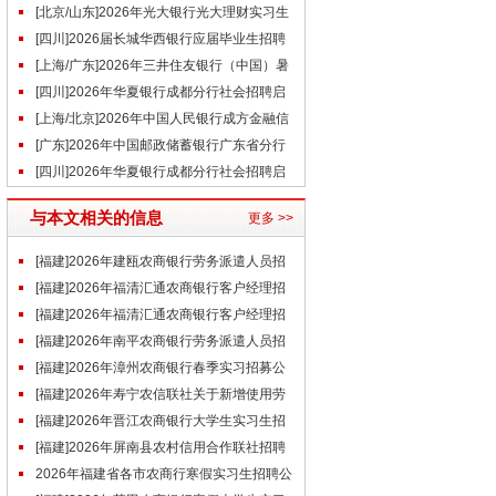
习生”暑期实习生招聘公告
[北京/山东]2026年光大银行光大理财实习生
招聘公告（5.27）
[四川]2026届长城华西银行应届毕业生招聘
公告
[上海/广东]2026年三井住友银行（中国）暑
期实习生招聘公告
[四川]2026年华夏银行成都分行社会招聘启
事（5.28）
[上海/北京]2026年中国人民银行成方金融信
息技术社会招聘补充公告
[广东]2026年中国邮政储蓄银行广东省分行
实习生招聘公告
[四川]2026年华夏银行成都分行社会招聘启
事（6.2）
与本文相关的信息
更多 >>
[福建]2026年建瓯农商银行劳务派遣人员招
聘公告
[福建]2026年福清汇通农商银行客户经理招
聘公告(3.30)
[福建]2026年福清汇通农商银行客户经理招
聘公告
[福建]2026年南平农商银行劳务派遣人员招
聘公告
[福建]2026年漳州农商银行春季实习招募公
告
[福建]2026年寿宁农信联社关于新增使用劳
务派遣工公告
[福建]2026年晋江农商银行大学生实习生招
聘公告
[福建]2026年屏南县农村信用合作联社招聘
驾驶员公告
2026年福建省各市农商行寒假实习生招聘公