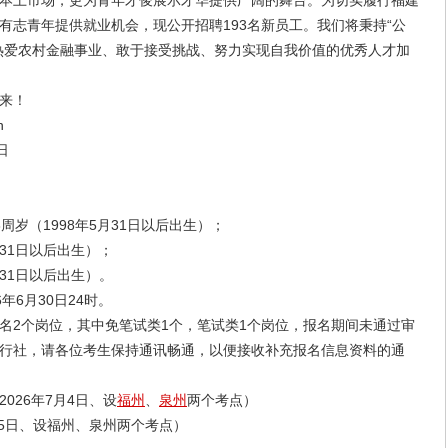
本土市场，更为青年才俊展示才华提供广阔的舞台。为切实履行福建
有志青年提供就业机会，现公开招聘193名新员工。我们将秉持“公
热爱农村金融事业、敢于接受挑战、努力实现自我价值的优秀人才加
来！
n
日
（1998年5月31日以后出生）；
31日以后出生）；
31日以后出生）。
年6月30日24时。
2个岗位，其中免笔试类1个，笔试类1个岗位，报名期间未通过审
行社，请各位考生保持通讯畅通，以便接收补充报名信息资料的通
26年7月4日、设
福州
、
泉州
两个考点）
5日、设福州、泉州两个考点）