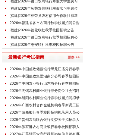
告汇总
[福建]2026年莆田农商银行寒假大学生实习
招聘公告
[福建]2026年柘荣农信联社寒假实习生岗位
招聘公告
[福建]2026年柘荣县农村信用合作联社拟新
增1名劳务派遣员工公告
2026年福建省各市农商行秋季校园招聘公告
汇总
[福建]2026年德化联社秋季校园招聘公告
[福建]2026年莆田农商银行秋季校园招聘公
告
[福建]2026年惠安联社秋季校园招聘公告
最新银行考试指南
更多 >>
2026年中国邮政储蓄银行黑龙江省分行春季
校园招聘笔试通知
2026年中国邮政集团湖南分公司春季校园招
聘笔试通知
2026年中国农业银行山东省分行春季校园招
聘体检通知
2026年无锡农村商业银行部分岗位社会招聘
面试人员名单通知
2026年射阳农村商业银行春季校园招聘拟录
用人员公示（第一批）
2026年广西农村合作金融机构春季新员工招
聘面试通知
2026年蒙商银行春季校园招聘拟录用人员公
示
2026年贵州农商联合银行党委关于拟招录人
员任职公示（6.9）
2026年张家港农村商业银行春季校园招聘入
围体检人员公告（第三批）
2027年江苏辖区农商行秋招岗位信息都有哪