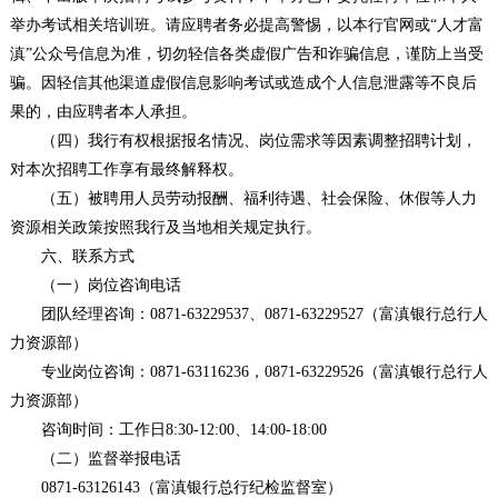
举办考试相关培训班。请应聘者务必提高警惕，以本行官网或“人才富
滇”公众号信息为准，切勿轻信各类虚假广告和诈骗信息，谨防上当受
骗。因轻信其他渠道虚假信息影响考试或造成个人信息泄露等不良后
果的，由应聘者本人承担。
（四）我行有权根据报名情况、岗位需求等因素调整招聘计划，
对本次招聘工作享有最终解释权。
（五）被聘用人员劳动报酬、福利待遇、社会保险、休假等人力
资源相关政策按照我行及当地相关规定执行。
六、联系方式
（一）岗位咨询电话
团队经理咨询：0871-63229537、0871-63229527（富滇银行总行人
力资源部）
专业岗位咨询：0871-63116236，0871-63229526（富滇银行总行人
力资源部）
咨询时间：工作日8:30-12:00、14:00-18:00
（二）监督举报电话
0871-63126143（富滇银行总行纪检监督室）