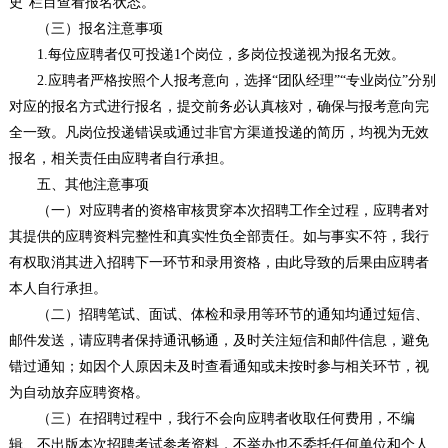
史”栏目查看报名状态。
（三）报名注意事项
1.每位应聘者仅可投递1个岗位，多岗位投递视为报名无效。
2.应聘者严格按照个人报考意向，选择“团队经理”“专业岗位”分别
对应的报名方式进行报名，提交前务必认真核对，确保与报考意向完
全一致。凡岗位投递错误或通过非官方渠道投递的简历，均视为无效
报名，相关责任由应聘者自行承担。
五、其他注意事项
（一）对应聘者的资格审核贯穿本次招聘工作全过程，应聘者对
其提供的应聘资料完整性和真实性负全部责任。如与事实不符，我行
有权取消其进入招聘下一环节和录用资格，由此导致的后果由应聘者
本人自行承担。
（二）招聘笔试、面试、体检和录用等环节的通知均通过短信、
邮件发送，请应聘者保持通讯畅通，及时关注短信和邮件信息，避免
错过通知；如因个人原因未及时查看通知或未按时参与相关环节，视
为自动放弃应聘资格。
（三）在招聘过程中，我行不会向应聘者收取任何费用，不编
辑、不出版本次招聘考试参考资料，不举办也不委托任何单位和个人