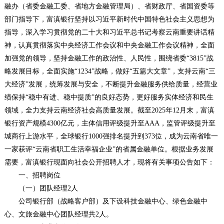
融办（省委金融工委、省地方金融管理局）、省财政厅、省国资委等
部门指导下，富滇银行坚持以习近平新时代中国特色社会主义思想为
指导，深入学习贯彻党的二十大和习近平总书记考察云南重要讲话精
神，认真贯彻落实中央经济工作会议和中央金融工作会议精神，全面
加强党的领导，坚持金融工作的政治性、人民性，围绕省委“3815”战
略发展目标，全面实施“1234”战略，做好“五篇大文章”，支持云南“三
大经济”发展，统筹发展与安全，不断提升金融服务供给质量，经营业
绩保持“稳中有进、稳中提质”的良好态势，更好服务实体经济和民生
领域，全力支持云南经济社会高质量发展。截至2025年12月末，富滇
银行资产规模4300亿元，主体信用评级提升至AAA，监管评级提升至
城商行上游水平，全球银行1000强排名提升到373位，成为云南省唯一
一家获评“云南省职工生活幸福企业”的省属金融单位。根据业务发展
需要，富滇银行现面向社会公开招聘人才，现将有关事项公告如下：
一、招聘岗位
（一）团队经理2人
公司银行部（战略客户部）及下设科技金融中心、绿色金融中
心、文旅金融中心团队经理共2人。