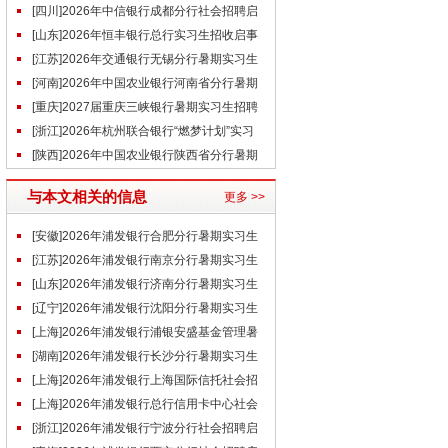
事
[四川]2026年中信银行成都分行社会招聘启
事(6.18)
[山东]2026年恒丰银行总行实习生招收启事
（6.13）
[江苏]2026年交通银行无锡分行暑期实习生
招聘公告
[河南]2026年中国农业银行河南省分行暑期
实习生招募公告
[重庆]2027届重庆三峡银行暑期实习生招聘
公告
[浙江]2026年杭州联合银行“燃梦计划”实习
生招聘公告
[陕西]2026年中国农业银行陕西省分行暑期
实习生招募公告
与本文相关的信息
更多 >>
[安徽]2026年浦发银行合肥分行暑期实习生
招聘公告（6.26）
[江苏]2026年浦发银行南京分行暑期实习生
招聘公告（6.26）
[山东]2026年浦发银行济南分行暑期实习生
招聘公告（6.26）
[辽宁]2026年浦发银行沈阳分行暑期实习生
招聘公告（6.26）
[上海]2026年浦发银行浦银安盛基金管理暑
期实习生招聘公告（6.26）
[湖南]2026年浦发银行长沙分行暑期实习生
招聘公告
[上海]2026年浦发银行上海国际信托社会招
聘启事（6.26）
[上海]2026年浦发银行总行信用卡中心社会
招聘启事（6.26）
[浙江]2026年浦发银行宁波分行社会招聘启