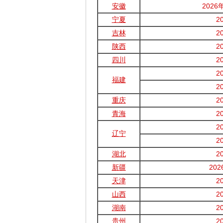
安徽
202
宁夏
2
吉林
2
陕西
2
四川
2
2
福建
2
重庆
2
青海
2
2
辽宁
2
湖北
2
新疆
20
天津
2
山西
2
湖南
2
贵州
2