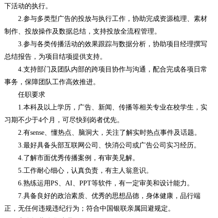
下活动的执行。
2.参与多类型广告的投放与执行工作，协助完成资源梳理、素材
制作、投放操作及数据总结，支持投放全流程管理。
3.参与各类传播活动的效果跟踪与数据分析，协助项目经理撰写
总结报告，为项目结项提供支持。
4.支持部门及团队内部的跨项目协作与沟通，配合完成各项日常
事务，保障团队工作高效推进。
任职要求
1.本科及以上学历，广告、新闻、传播等相关专业在校学生，实
习期不少于4个月，可尽快到岗者优先。
2.有sense、懂热点、脑洞大，关注了解实时热点事件及话题。
3.最好具备头部互联网公司、快消公司或广告公司实习经历。
4.了解市面优秀传播案例，有审美见解。
5.工作耐心细心，认真负责，有主人翁意识。
6.熟练运用PS、AI、PPT等软件，有一定审美和设计能力。
7.具备良好的政治素质、优秀的思想品德，身体健康，品行端
正，无任何违规违纪行为；符合中国银联亲属回避规定。