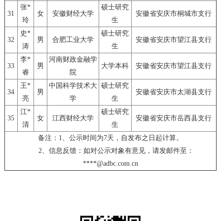
张*
硕士研究
31
女
安徽财经大学
安徽省安庆市桐城市支行
玲
生
史*
硕士研究
32
男
合肥工业大学
安徽省安庆市望江县支行
涛
生
李*
河南财政金融学
33
男
大学本科
安徽省安庆市望江县支行
睿
院
王*
中国科学技术大
硕士研究
34
男
安徽省安庆市太湖县支行
亮
学
生
江*
硕士研究
35
女
江西财经大学
安徽省安庆市岳西县支行
清
生
备注：1、公示时间为7天，自发布之日起计算。
2、信息反馈：如对公示对象有意见，请发邮件至：
****@adbc.com.cn