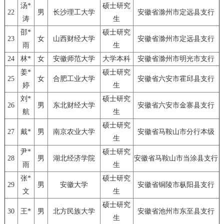
汤*
硕士研究
22
男
长沙理工大学
安徽省滁州市定远县支行
涛
生
邵*
硕士研究
23
女
山西财经大学
安徽省滁州市定远县支行
雨
生
24
林*
女
安徽师范大学
大学本科
安徽省滁州市明光市支行
姜*
硕士研究
25
女
合肥工业大学
安徽省六安市霍邱县支行
婷
生
刘*
硕士研究
26
男
东北财经大学
安徽省六安市金寨县支行
航
生
硕士研究
27
戴*
男
南京农业大学
安徽省马鞍山市分行本级
生
尹*
硕士研究
28
男
湖北经济学院
安徽省马鞍山市当涂县支行
雨
生
张*
硕士研究
29
男
安徽大学
安徽省铜陵市枞阳县支行
文
生
硕士研究
30
王*
男
北方民族大学
安徽省池州市东至县支行
生