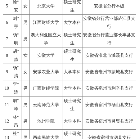
涂*
硕士研究
5
女
北京大学
安徽省分行本级
安
生
刘*
安徽省分行营业部庐江县支
6
男
江西财经大学
大学本科
宇
行
杨*
澳大利亚国立大
硕士研究
安徽省分行营业部长丰县支
7
男
明
学
生
行
胡*
硕士研究
8
女
安徽大学
安徽省淮北市濉溪县支行
杰
生
杨*
9
女
安徽农业大学
大学本科
安徽省亳州市蒙城县支行
清
李*
10
男
广西财经学院
大学本科
安徽省亳州市利辛县支行
涛
胡*
硕士研究
11
男
云南师范大学
安徽省宿州市砀山县支行
峰
生
林*
12
男
池州学院
大学本科
安徽省宿州市灵璧县支行
昂
杜*
硕士研究
13
男
西南民族大学
安徽省宿州市泗县支行