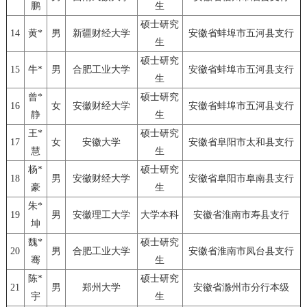
鹏
生
硕士研究
14
黄*
男
新疆财经大学
安徽省蚌埠市五河县支行
生
硕士研究
15
牛*
男
合肥工业大学
安徽省蚌埠市五河县支行
生
曾*
硕士研究
16
女
安徽财经大学
安徽省蚌埠市五河县支行
静
生
王*
硕士研究
17
女
安徽大学
安徽省阜阳市太和县支行
慧
生
杨*
硕士研究
18
男
安徽财经大学
安徽省阜阳市阜南县支行
豪
生
朱*
19
男
安徽理工大学
大学本科
安徽省淮南市寿县支行
坤
魏*
硕士研究
20
男
合肥工业大学
安徽省淮南市凤台县支行
骞
生
陈*
硕士研究
21
男
郑州大学
安徽省滁州市分行本级
宇
生