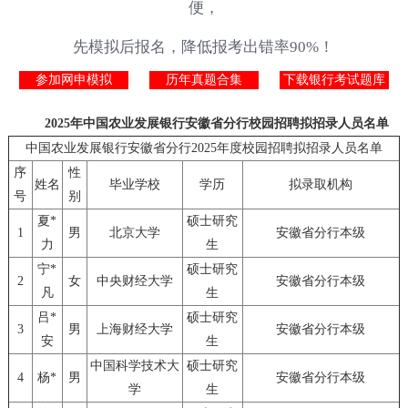
便，
先模拟后报名，降低报考出错率90%！
参加网申模拟
历年真题合集
下载银行考试题库
2025年中国农业发展银行安徽省分行校园招聘拟招录人员名单
中国农业发展银行安徽省分行2025年度校园招聘拟招录人员名单
序
性
姓名
毕业学校
学历
拟录取机构
号
别
夏*
硕士研究
1
男
北京大学
安徽省分行本级
力
生
宁*
硕士研究
2
女
中央财经大学
安徽省分行本级
凡
生
吕*
硕士研究
3
男
上海财经大学
安徽省分行本级
安
生
中国科学技术大
硕士研究
4
杨*
男
安徽省分行本级
学
生