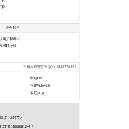
招聘
招聘
综合知识
行校园招聘考试
校园招聘考试
申请友链请联系QQ：1538779401
制造OA
宣传视频模板
双辽旅游
建议
|
诚聘英才
苏ICP备15008912号-5