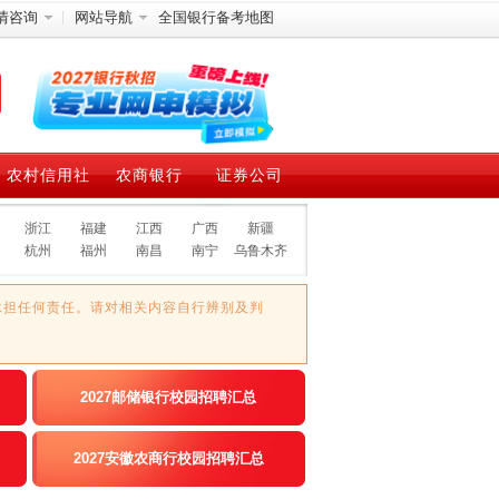
情咨询
网站导航
全国银行备考地图
农村信用社
农商银行
证券公司
浙江
福建
江西
广西
新疆
杭州
福州
南昌
南宁
乌鲁木齐
承担任何责任。请对相关内容自行辨别及判
2027邮储银行校园招聘汇总
2027安徽农商行校园招聘汇总