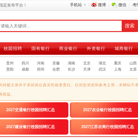
手机站
微博
微信
考
指定发布平台！
校园招聘
国有银行
商业银行
外资银行
城商银行
贵州
四川
河南
安徽
湖南
北京
湖北
重庆
山西
贵阳
成都
郑州
合肥
长沙
天津
武汉
上海
太原
为转载主体并不承担岗位真实性核查责任。仅供您浏览和参考之用，本网站不
身权益。
2027交通银行校园招聘汇总
2027农业银行校园招聘汇总
2027建设银行校园招聘汇总
2027江苏农商行校园招聘汇总