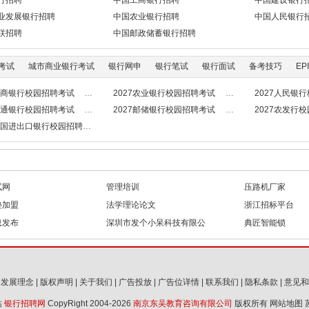
行招聘
中国工商银行招聘
中国建设银行
业发展银行招聘
中国农业银行招聘
中国人民银行
联招聘
中国邮政储蓄银行招聘
考试
城市商业银行考试
银行网申
银行笔试
银行面试
备考技巧
EPI
7工商银行校园招聘考试
2027农业银行校园招聘考试
2027人民银
7交通银行校园招聘考试
2027邮储银行校园招聘考试
2027农发行
7中国进出口银行校园招聘考试
试网
管理培训
压路机厂家
垫加盟
法学理论论文
浙江招标平台
息发布
深圳市发个小呆科技有限公
典匠智能锁
司
|
发展理念
|
版权声明
|
关于我们
|
广告投放
|
广告位详情
|
联系我们
|
隐私条款
|
意见和
站
银行招聘网
CopyRight 2004-2026
南京东吴教育咨询有限公司
版权所有
网站地图