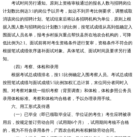
考试时间另行通知。原则上资格审核通过的报名人数与招聘岗位
计划数比例达3:1的岗位予以开考，如达不到开考比例要求，调整或取
消该岗位的招聘计划。笔试结束后将以各招聘机构为单位，原则上根
据入围人数与招聘岗位计划数3:1的比例，按笔试成绩从高到低确定入
围面试人员名单，报考乡村振兴重点帮扶县所在地农合机构的，可降
低比例为2:1。面试前将对考生资格条件进行复审，资格条件不符合的
根据笔试成绩依序递补面试对象。具体笔试、面试时间及要求另行通
知。
（四）考察、体检和录用
根据考试总成绩排名，按1:1比例确定入围考察人员。考试总成绩
按照笔试成绩与面试成绩5:5比例加权汇总计算，末位同分者同时入
围。对考察对象统一组织考察（背景调查）和体检，体检参照公务员
录用体检标准。考察和体检均合格者，予以办理录用手续。
六、用工形式及待遇
（一）已毕业（即已领取毕业证、学位证的考生）考生应聘被录
用后，按规定签订劳动合同（试用期6个月），试用期间考核不合格
的，视为不符合录用条件，广西农合机构有权解除劳动合同。