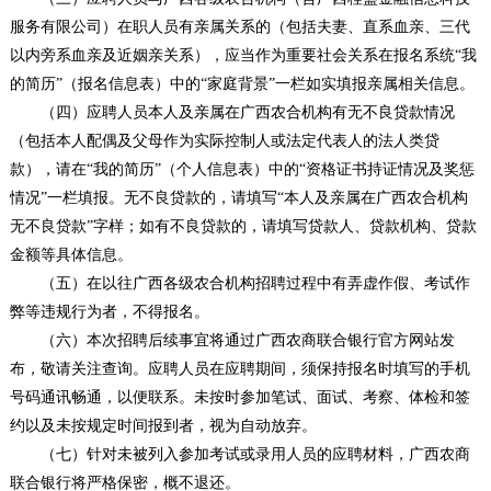
服务有限公司）在职人员有亲属关系的（包括夫妻、直系血亲、三代
以内旁系血亲及近姻亲关系），应当作为重要社会关系在报名系统“我
的简历”（报名信息表）中的“家庭背景”一栏如实填报亲属相关信息。
（四）应聘人员本人及亲属在广西农合机构有无不良贷款情况
（包括本人配偶及父母作为实际控制人或法定代表人的法人类贷
款），请在“我的简历”（个人信息表）中的“资格证书持证情况及奖惩
情况”一栏填报。无不良贷款的，请填写“本人及亲属在广西农合机构
无不良贷款”字样；如有不良贷款的，请填写贷款人、贷款机构、贷款
金额等具体信息。
（五）在以往广西各级农合机构招聘过程中有弄虚作假、考试作
弊等违规行为者，不得报名。
（六）本次招聘后续事宜将通过广西农商联合银行官方网站发
布，敬请关注查询。应聘人员在应聘期间，须保持报名时填写的手机
号码通讯畅通，以便联系。未按时参加笔试、面试、考察、体检和签
约以及未按规定时间报到者，视为自动放弃。
（七）针对未被列入参加考试或录用人员的应聘材料，广西农商
联合银行将严格保密，概不退还。