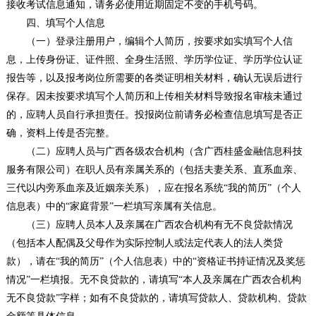
接收考试信息通知，请务必使用近期固定不变的手机号码。
四、填写个人信息
（一）登录注册用户，编辑个人简历，按要求如实填写个人信
息，上传身份证、证件照、全身生活照、学历学位证、学历学位认证
报告等，以及报考岗位所需要的各类证明相关材料，确认无误后进行
保存。因未按要求填写个人简历和上传相关材料导致报名审核未通过
的，应聘人员自行承担责任。投报岗位前请务必检查信息填写是否正
确，资料上传是否完整。
（二）应聘人员与广西各级农合机构（含广西桂盛金融信息科技
服务有限公司）在职人员有亲属关系的（包括夫妻关系、直系血亲、
三代以内旁系血亲及近姻亲关系），应在报名系统“我的简历”（个人
信息表）中的“家庭背景”一栏填写亲属有关信息。
（三）应聘人员本人及亲属在广西农合机构有无不良贷款情况
（包括本人配偶及父母作为实际控制人或法定代表人的法人类贷
款），请在“我的简历”（个人信息表）中的“资格证书持证情况及奖惩
情况”一栏填报。无不良贷款的，请填写“本人及亲属在广西农合机构
无不良贷款”字样；如有不良贷款的，请填写贷款人、贷款机构、贷款