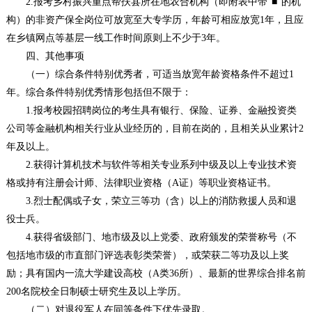
2.报考乡村振兴重点帮扶县所在地农合机构（即附表中带“■”的机
构）的非资产保全岗位可放宽至大专学历，年龄可相应放宽1年，且应
在乡镇网点等基层一线工作时间原则上不少于3年。
四、其他事项
（一）综合条件特别优秀者，可适当放宽年龄资格条件不超过1
年。综合条件特别优秀情形包括但不限于：
1.报考校园招聘岗位的考生具有银行、保险、证券、金融投资类
公司等金融机构相关行业从业经历的，目前在岗的，且相关从业累计2
年及以上。
2.获得计算机技术与软件等相关专业系列中级及以上专业技术资
格或持有注册会计师、法律职业资格（A证）等职业资格证书。
3.烈士配偶或子女，荣立三等功（含）以上的消防救援人员和退
役士兵。
4.获得省级部门、地市级及以上党委、政府颁发的荣誉称号（不
包括地市级的市直部门评选表彰类荣誉），或荣获二等功及以上奖
励；具有国内一流大学建设高校（A类36所）、最新的世界综合排名前
200名院校全日制硕士研究生及以上学历。
（二）对退役军人在同等条件下优先录取。