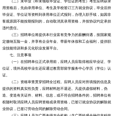
（二）未毕业（即未领取毕业证、学位证的考生）考生应聘获录
用资格后，先由录用单位、考生及学校签订三方就业协议，毕业后持
毕业证、学位证等资料到录用单位正式报到，办理入职手续，如因非
客观原因不能按期报到的，自动取消其录用资格，并按协议约定承担
违约责任。
（三）招聘单位将提供本行业富有竞争力的薪酬待遇，按国家规
定缴纳五险一金，并享有企业年金、带薪年休假和工会福利，提供职
业技能培训和多元化职业发展平台。
七、注意事项
（一）在招聘单位正式录用前，应聘人员应取得相应毕业证、学
位证，境外高校毕业生还应通过教育部留学服务中心学历（学位）认
证。
（二）资格审查贯穿招聘全过程。应聘人员应对所填报的信息及
提供的资料真实性负责，应聘材料恕不退还。凡提供虚假材料，伪
造、变造有关证件、材料、信息，或不符合招聘条件的，招聘单位有
权随时取消应聘人员应聘资格或录用资格，已签订就业协议的解除就
业协议，已签订劳动合同的解除劳动合同。
（三）应聘人员与广西各级农合机构（含广西桂盛金融信息科技