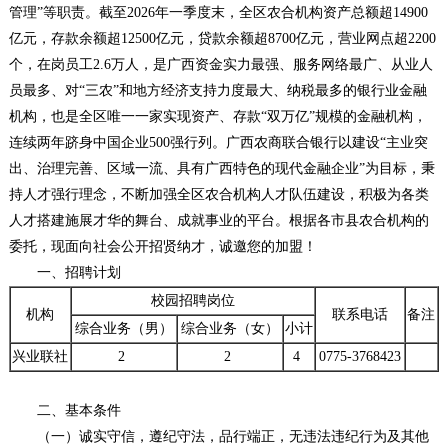
管理”等职责。截至2026年一季度末，全区农合机构资产总额超14900
亿元，存款余额超12500亿元，贷款余额超8700亿元，营业网点超2200
个，在岗员工2.6万人，是广西资金实力最强、服务网络最广、从业人
员最多、对“三农”和地方经济支持力度最大、纳税最多的银行业金融
机构，也是全区唯一一家实现资产、存款“双万亿”规模的金融机构，
连续两年跻身中国企业500强行列。广西农商联合银行以建设“主业突
出、治理完善、区域一流、具有广西特色的现代金融企业”为目标，秉
持人才强行理念，不断加强全区农合机构人才队伍建设，积极为各类
人才搭建施展才华的舞台、成就事业的平台。根据各市县农合机构的
委托，现面向社会公开招贤纳才，诚邀您的加盟！
一、招聘计划
校园招聘岗位
机构
联系电话
备注
综合业务（男）
综合业务（女）
小计
兴业联社
2
2
4
0775-3768423
二、基本条件
（一）诚实守信，遵纪守法，品行端正，无违法违纪行为及其他