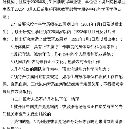
研机构，且应于2026年8月31日前取得毕业证、学位证；境外院校毕业
生应于2026年8月31日前取得国家教育部留学服务中心的学历学位认
证；
2.年龄要求按本科学历须在25周岁以内（2001年1月1日及以后出
生），硕士研究生学历须在28周岁以内（1998年1月1日及以后出
生），博士研究生适当放宽至35周岁（1991年1月1日及以后出生）；
3.身体健康，具有正常履行工作职责的身体条件和心理素质；
4.遵纪守法、诚实守信，具有良好的个人品质和职业道德；
5.认同江西·农商银行企业文化，热爱农村金融工作；
6.具有较好的团队合作精神、语言沟通能力和学习能力；
7.须符合亲属回避有关规定。如考生与报考单位在职员工存在配
偶、直系血亲、三代以内旁系血亲和近姻亲等亲属关系，不得报考亲
属所在农商银行。
（二）报考人员不得具有以下任一情形
1.被开除中国共产党党籍的，或涉嫌违纪违法正在接受有关的专
门机关审查尚未做出结论的；
2.受到诫勉、组织处理或者党纪政务处分等影响期未满或期满影