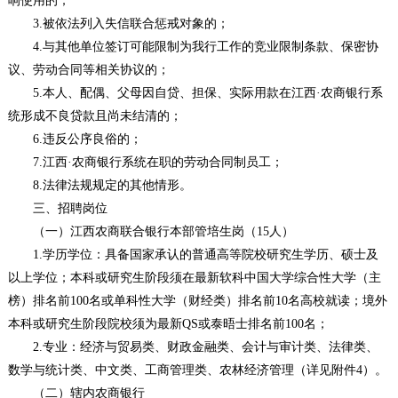
响使用的；
3.被依法列入失信联合惩戒对象的；
4.与其他单位签订可能限制为我行工作的竞业限制条款、保密协
议、劳动合同等相关协议的；
5.本人、配偶、父母因自贷、担保、实际用款在江西·农商银行系
统形成不良贷款且尚未结清的；
6.违反公序良俗的；
7.江西·农商银行系统在职的劳动合同制员工；
8.法律法规规定的其他情形。
三、招聘岗位
（一）江西农商联合银行本部管培生岗（15人）
1.学历学位：具备国家承认的普通高等院校研究生学历、硕士及
以上学位；本科或研究生阶段须在最新软科中国大学综合性大学（主
榜）排名前100名或单科性大学（财经类）排名前10名高校就读；境外
本科或研究生阶段院校须为最新QS或泰晤士排名前100名；
2.专业：经济与贸易类、财政金融类、会计与审计类、法律类、
数学与统计类、中文类、工商管理类、农林经济管理（详见附件4）。
（二）辖内农商银行