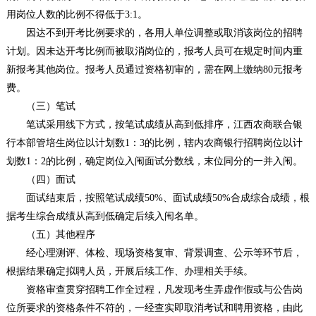
用岗位人数的比例不得低于3:1。
因达不到开考比例要求的，各用人单位调整或取消该岗位的招聘
计划。因未达开考比例而被取消岗位的，报考人员可在规定时间内重
新报考其他岗位。报考人员通过资格初审的，需在网上缴纳80元报考
费。
（三）笔试
笔试采用线下方式，按笔试成绩从高到低排序，江西农商联合银
行本部管培生岗位以计划数1：3的比例，辖内农商银行招聘岗位以计
划数1：2的比例，确定岗位入闱面试分数线，末位同分的一并入闱。
（四）面试
面试结束后，按照笔试成绩50%、面试成绩50%合成综合成绩，根
据考生综合成绩从高到低确定后续入闱名单。
（五）其他程序
经心理测评、体检、现场资格复审、背景调查、公示等环节后，
根据结果确定拟聘人员，开展后续工作、办理相关手续。
资格审查贯穿招聘工作全过程，凡发现考生弄虚作假或与公告岗
位所要求的资格条件不符的，一经查实即取消考试和聘用资格，由此