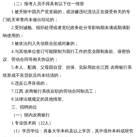
（二）报考人员不得具有以下任一情形
1.被开除中国共产党党籍的，或涉嫌违纪违法正在接受有关的专
门机关审查尚未做出结论的；
2.受到诫勉、组织处理或者党纪政务处分等影响期未满或期满影
响使用的；
3.被依法列入失信联合惩戒对象的；
4.与其他单位签订可能限制为我行工作的竞业限制条款、保密协
议、劳动合同等相关协议的；
5.本人、配偶、父母因自贷、担保、实际用款在江西·农商银行系
统形成不良贷款且尚未结清的；
6.违反公序良俗的；
7.江西·农商银行系统在职的劳动合同制员工；
8.法律法规规定的其他情形。
三、招聘岗位
（一）辖内农商银行
1.专业技术岗（22人）
（1）学历学位：具备大学本科及以上学历，其中境外本科或研究