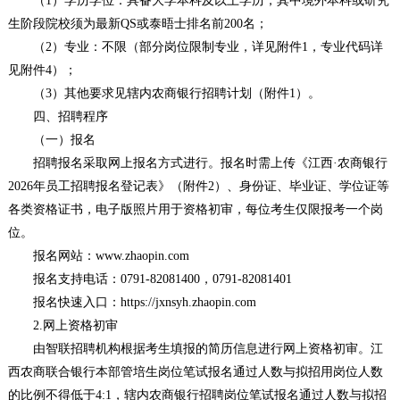
（1）学历学位：具备大学本科及以上学历，其中境外本科或研究
生阶段院校须为最新QS或泰晤士排名前200名；
（2）专业：不限（部分岗位限制专业，详见附件1，专业代码详
见附件4）；
（3）其他要求见辖内农商银行招聘计划（附件1）。
四、招聘程序
（一）报名
招聘报名采取网上报名方式进行。报名时需上传《江西·农商银行
2026年员工招聘报名登记表》（附件2）、身份证、毕业证、学位证等
各类资格证书，电子版照片用于资格初审，每位考生仅限报考一个岗
位。
报名网站：www.zhaopin.com
报名支持电话：0791-82081400，0791-82081401
报名快速入口：https://jxnsyh.zhaopin.com
2.网上资格初审
由智联招聘机构根据考生填报的简历信息进行网上资格初审。江
西农商联合银行本部管培生岗位笔试报名通过人数与拟招用岗位人数
的比例不得低于4:1，辖内农商银行招聘岗位笔试报名通过人数与拟招