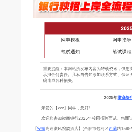
20
网申模板
网申指导
笔试通知
笔试课程
重要提醒：本网站所发布内容为转载资讯，供您
承担任何责任。凡私自告知添加联系方式、保证
骗造成各种损失。
2025年
徽商银
亲爱的【xxx】同学，您好!
欢迎您参加徽商银行2025年校园招聘面试。您面试的单位
【
安徽
高速徽风皖韵酒店】(合肥市包河区
西藏
路158