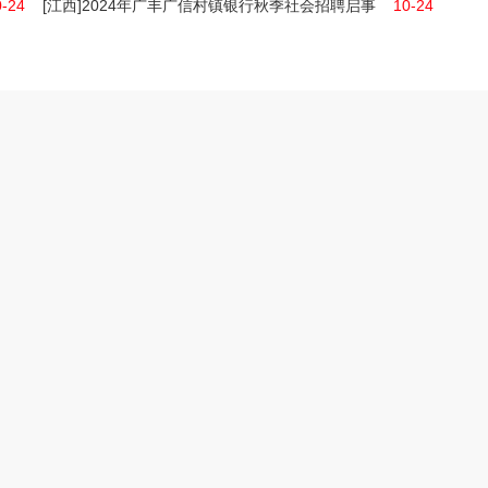
0-24
[江西]2024年广丰广信村镇银行秋季社会招聘启事
10-24