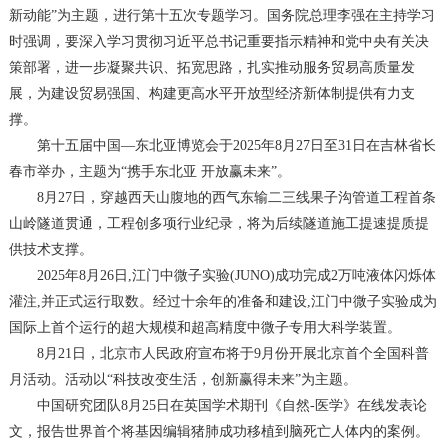
新动能”为主题，进行第十五次专题学习。国务院总理李强在主持学习
时强调，要深入学习贯彻习近平总书记重要指示精神和党中央有关决
策部署，进一步凝聚共识、拓宽思路，扎实推动服务贸易高质量发
展，为建设贸易强国、构建更高水平开放型经济新体制提供有力支
撑。
第十五届中国—东北亚博览会于2025年8月27日至31日在吉林省长
春市举办，主题为“携手东北亚 开放赢未来”。
8月27日，穿越西天山腹地的西气东输二三线果子沟管道工程首条
山岭隧道贯通，工程创多项行业纪录，将为后续隧道施工提速提质提
供技术支撑。
2025年8月26日,江门中微子实验(JUNO)成功完成2万吨液体闪烁体
灌注,并正式运行取数。经过十余年的准备和建设,江门中微子实验成为
国际上首个运行的超大规模和超高精度中微子专用大科学装置。
8月21日，北京市人民政府宣布将于9月份开展北京首个全国科普
月活动。活动以“科技改变生活，创新赢得未来”为主题。
中国研究团队8月25日在英国学术期刊《自然-医学》在线发表论
文，报告世界首个将基因编辑猪肺成功移植到脑死亡人体内的案例。