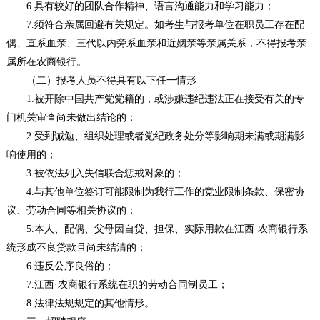
6.具有较好的团队合作精神、语言沟通能力和学习能力；
7.须符合亲属回避有关规定。如考生与报考单位在职员工存在配
偶、直系血亲、三代以内旁系血亲和近姻亲等亲属关系，不得报考亲
属所在农商银行。
（二）报考人员不得具有以下任一情形
1.被开除中国共产党党籍的，或涉嫌违纪违法正在接受有关的专
门机关审查尚未做出结论的；
2.受到诫勉、组织处理或者党纪政务处分等影响期未满或期满影
响使用的；
3.被依法列入失信联合惩戒对象的；
4.与其他单位签订可能限制为我行工作的竞业限制条款、保密协
议、劳动合同等相关协议的；
5.本人、配偶、父母因自贷、担保、实际用款在江西·农商银行系
统形成不良贷款且尚未结清的；
6.违反公序良俗的；
7.江西·农商银行系统在职的劳动合同制员工；
8.法律法规规定的其他情形。