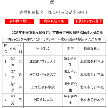
便，
先模拟后报名，降低报考出错率90%！
参加网申模拟
历年真题合集
下载银行考试题库
2025年中国农业发展银行北京市分行校园招聘拟招录人员名单
中国农业发展银行北京市分行2025年度校园招聘拟招录人员名单
序
性
姓名
毕业学校
学历
拟录取机构
号
别
张*
硕士研究
1
男
北京航空航天大学
北京市分行本级
辰
生
翟*
硕士研究
2
男
对外经济贸易大学
北京市分行本级
嘉
生
赵*
硕士研究
3
男
上海社会科学院
北京市分行本级
堃
生
王*
硕士研究
4
男
中国政法大学
北京市分行本级
扬
生