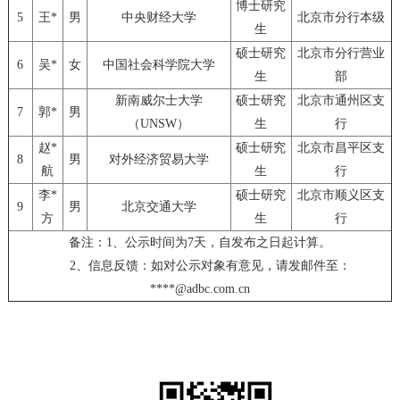
博士研究
5
王*
男
中央财经大学
北京市分行本级
生
硕士研究
北京市分行营业
6
吴*
女
中国社会科学院大学
生
部
新南威尔士大学
硕士研究
北京市通州区支
7
郭*
男
（UNSW）
生
行
赵*
硕士研究
北京市昌平区支
8
男
对外经济贸易大学
航
生
行
李*
硕士研究
北京市顺义区支
9
男
北京交通大学
方
生
行
备注：1、公示时间为7天，自发布之日起计算。
2、信息反馈：如对公示对象有意见，请发邮件至：
****@adbc.com.cn