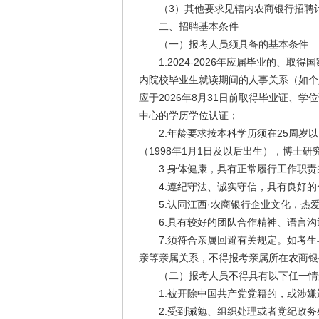
（3）其他要求见辖内农商银行招聘计
二、招聘基本条件
（一）报考人员须具备的基本条件
1.2024-2026年应届毕业的、取
内院校毕业生就读期间的人事关系（如个
应于2026年8月31日前取得毕业证、学
中心的学历学位认证；
2.年龄要求按本科学历须在25周岁以内
（1998年1月1日及以后出生），博士研
3.身体健康，具有正常履行工作职责
4.遵纪守法、诚实守信，具有良好的
5.认同江西·农商银行企业文化，热
6.具有较好的团队合作精神、语言沟
7.须符合亲属回避有关规定。如考生
亲等亲属关系，不得报考亲属所在农商银
（二）报考人员不得具有以下任一情
1.被开除中国共产党党籍的，或涉嫌
2.受到诫勉、组织处理或者党纪政务