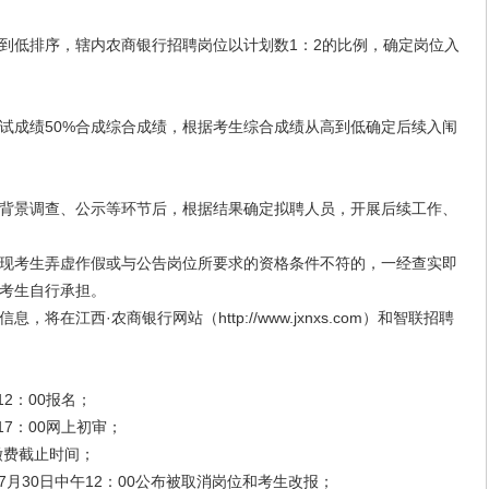
低排序，辖内农商银行招聘岗位以计划数1：2的比例，确定岗位入
成绩50%合成综合成绩，根据考生综合成绩从高到低确定后续入闱
景调查、公示等环节后，根据结果确定拟聘人员，开展后续工作、
考生弄虚作假或与公告岗位所要求的资格条件不符的，一经查实即
考生自行承担。
江西·农商银行网站（http://www.jxnxs.com）和智联招聘
12：00报名；
17：00网上初审；
缴费截止时间；
6年7月30日中午12：00公布被取消岗位和考生改报；