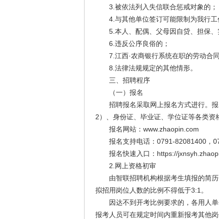
3.被依法列入失信联合惩戒对象的；
4.与其他单位签订可能限制为我行工
5.本人、配偶、父母因自贷、担保、
6.违反公序良俗的；
7.江西·农商银行系统在职的劳动合
8.法律法规规定的其他情形。
三、招聘程序
（一）报名
招聘报名采取网上报名方式进行。报名时
2）、身份证、毕业证、学位证等各类资
报名网站：www.zhaopin.com
报名支持电话：0791-82081400，0791
报名快速入口：https://jxnsyh.zhaopi
2.网上资格初审
由智联招聘机构根据考生填报的简历信
拟招用岗位人数的比例不得低于3:1。
因达不到开考比例要求的，各用人单位
报考人员可在规定时间内重新报考其他岗