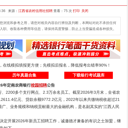
发布时间：2026-07-07 13:36 来源：
江西省农村信用社招聘
查看：
75 次
打印
关闭
您浏览和参考之用，请您对相关内容自行辨别及判断，本网站对此不承担任何
入职、收取各种费用等信息，请保持高度警惕，防止上当受骗造成各种损失。
线，在线模拟填报更方便；先模拟后报名，降低报考出错率90%！
历年真题合集
下载银行考试题库
026年定南农商银行
校园招聘
公告
、2200多个支行网点、2.3万余名员工。截至2026年3月末，全省农
2611.4亿元、贷款余额9772.2亿元，2022年以来共缴纳税收超过21
最广、业务规模和纳税贡献最大的金融机构，是名副其实的“江西人民
定开展2026年新员工招聘工作，诚邀德才兼备的有识之士加盟，继