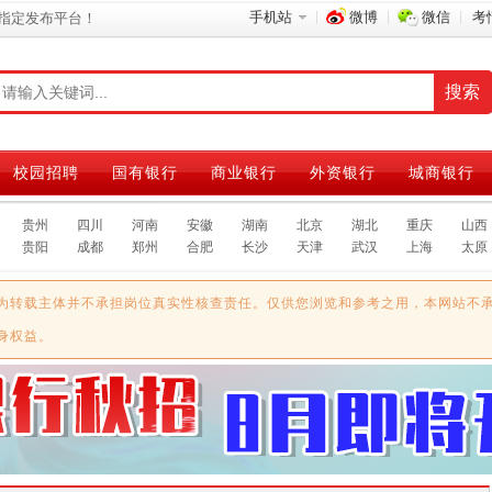
手机站
微博
微信
考
指定发布平台！
校园招聘
国有银行
商业银行
外资银行
城商银行
贵州
四川
河南
安徽
湖南
北京
湖北
重庆
山西
贵阳
成都
郑州
合肥
长沙
天津
武汉
上海
太原
为转载主体并不承担岗位真实性核查责任。仅供您浏览和参考之用，本网站不
身权益。