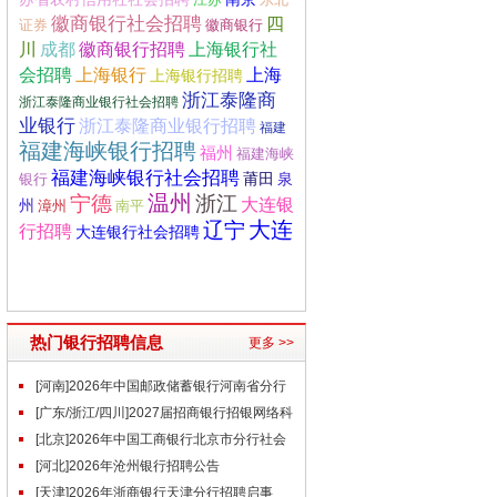
徽商银行社会招聘
四
证券
徽商银行
成都
徽商银行招聘
川
上海银行社
上海银行
会招聘
上海
上海银行招聘
浙江泰隆商
浙江泰隆商业银行社会招聘
业银行
浙江泰隆商业银行招聘
福建
福建海峡银行招聘
福州
福建海峡
福建海峡银行社会招聘
莆田
泉
银行
温州
宁德
浙江
大连银
州
南平
漳州
辽宁
大连
行招聘
大连银行社会招聘
热门银行招聘信息
更多 >>
[河南]2026年中国邮政储蓄银行河南省分行
社会招聘公告
[广东/浙江/四川]2027届招商银行招银网络科
技秋季校园招聘公告
[北京]2026年中国工商银行北京市分行社会
招聘公告
[河北]2026年沧州银行招聘公告
[天津]2026年浙商银行天津分行招聘启事