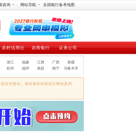
情咨询
网站导航
全国银行备考地图
农村信用社
农商银行
证券公司
浙江
福建
江西
广西
新疆
杭州
福州
南昌
南宁
乌鲁木齐
承担任何责任。请对相关内容自行辨别及判