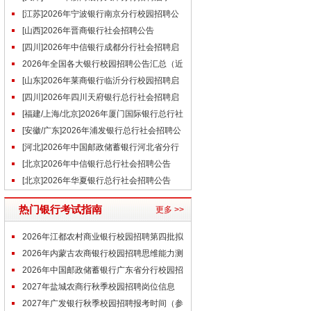
（7.21）
[江苏]2026年宁波银行南京分行校园招聘公
告（7.24）
[山西]2026年晋商银行社会招聘公告
[四川]2026年中信银行成都分行社会招聘启
事（7.26）
2026年全国各大银行校园招聘公告汇总（近
期）
[山东]2026年莱商银行临沂分行校园招聘启
事
[四川]2026年四川天府银行总行社会招聘启
事（7.24）
[福建/上海/北京]2026年厦门国际银行总行社
会招聘启事（7.21）
[安徽/广东]2026年浦发银行总行社会招聘公
告（7.24）
[河北]2026年中国邮政储蓄银行河北省分行
社会招聘公告(7.27)
[北京]2026年中信银行总行社会招聘公告
（7.27）
[北京]2026年华夏银行总行社会招聘公告
（7.24）
热门银行考试指南
更多 >>
2026年江都农村商业银行校园招聘第四批拟
录用人员（7.24）
2026年内蒙古农商银行校园招聘思维能力测
评通知
2026年中国邮政储蓄银行广东省分行校园招
聘结果公示（第三批）
2027年盐城农商行秋季校园招聘岗位信息
（参考）
2027年广发银行秋季校园招聘报考时间（参