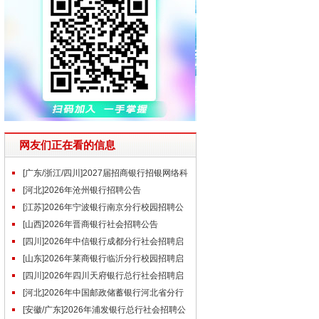
网友们正在看的信息
[广东/浙江/四川]2027届招商银行招银网络科
技秋季校园招聘公告
[河北]2026年沧州银行招聘公告
[江苏]2026年宁波银行南京分行校园招聘公
告（7.24）
[山西]2026年晋商银行社会招聘公告
[四川]2026年中信银行成都分行社会招聘启
事（7.26）
[山东]2026年莱商银行临沂分行校园招聘启
事
[四川]2026年四川天府银行总行社会招聘启
事（7.24）
[河北]2026年中国邮政储蓄银行河北省分行
社会招聘公告(7.27)
[安徽/广东]2026年浦发银行总行社会招聘公